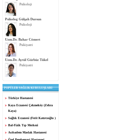
Psikoloji
Psikolog Gülşah Dursun
Psikoloji
Uzm.Dr. Bahar Cömert
Psikiyatri
Uzm.Dr. Aytül Gürbüz Tükel
Psikiyatri
POPÜLER SAĞLIK KURULUŞLARI
Türkiye Hastanesi
Kaya Eczanesi Çekmeköy (Zehra
Kaya)
Sağlık Eczanesi (Ferit Katırcıoğlu )
Bal-Fizik Tıp Merkezi
Acıbadem Maslak Hastanesi
Özel Pembemavi Hastanesi