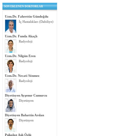
SON EKLENEN DOKTORLAR
Uzm.Dr. Fahrettin Gündoğdu
İç Hastalıkları (Dahiliye)
Uzm.Dr. Funda Akaçlı
Radyoloji
Uzm.Dr. Nilgün Eren
Radyoloji
Uzm.Dr. Necati Sönmez
Radyoloji
Diyetisyen Ayşenur Cumurcu
Diyetisyen
Diyetisyen Bahattin Arslan
Diyetisyen
Psikolog Aslı Özlü