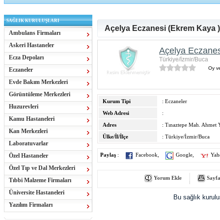
SAĞLIK KURULUŞLARI
Açelya Eczanesi (Ekrem Kaya )
Ambulans Firmaları
Askeri Hastaneler
Açelya Eczanes
Ecza Depoları
Türkiye/İzmir/Buca
Oy ve
Eczaneler
Evde Bakım Merkezleri
Görüntüleme Merkezleri
Kurum Tipi
: Eczaneler
Huzurevleri
Web Adresi
:
Kamu Hastaneleri
Adres
: Tınaztepe Mah. Ahmet 
Kan Merkezleri
Ülke/İl/İlçe
: Türkiye/İzmir/Buca
Laboratuvarlar
Özel Hastaneler
Paylaş
:
Facebook
,
Google
,
Yah
Özel Tıp ve Dal Merkezleri
Yorum Ekle
Sayfa
Tıbbi Malzeme Firmaları
Üniversite Hastaneleri
Bu sağlık kurul
Yazılım Firmaları