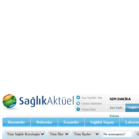
Ana Sayfam Yap
Günün Haberleri
Ana Sayfa
Sağlık 
Sitene Ekle
Reklam
Hastaneler
Doktorlar
Eczaneler
Sağlıklı Yaşam
Laborat
Sağlık TV - Video
İletişim