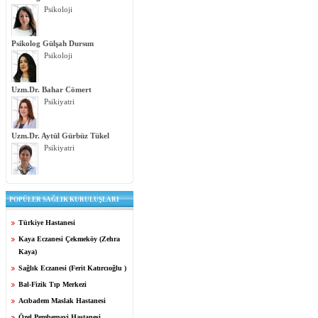
Psikoloji
Psikolog Gülşah Dursun
Psikoloji
Uzm.Dr. Bahar Cömert
Psikiyatri
Uzm.Dr. Aytül Gürbüz Tükel
Psikiyatri
POPÜLER SAĞLIK KURULUŞLARI
Türkiye Hastanesi
Kaya Eczanesi Çekmeköy (Zehra
Kaya)
Sağlık Eczanesi (Ferit Katırcıoğlu )
Bal-Fizik Tıp Merkezi
Acıbadem Maslak Hastanesi
Özel Pembemavi Hastanesi