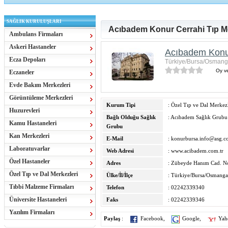
SAĞLIK KURULUŞLARI
Acıbadem Konur Cerrahi Tıp M
Ambulans Firmaları
Askeri Hastaneler
Acıbadem Konur
Ecza Depoları
Türkiye/Bursa/Osmang
Oy ve
Eczaneler
Evde Bakım Merkezleri
Görüntüleme Merkezleri
Kurum Tipi
: Özel Tıp ve Dal Merkezl
Huzurevleri
Bağlı Olduğu Sağlık
: Acıbadem Sağlık Grubu
Kamu Hastaneleri
Grubu
Kan Merkezleri
E-Mail
:
konurbursa.info@asg.c
Laboratuvarlar
Web Adresi
:
www.acibadem.com.tr
Özel Hastaneler
Adres
: Zübeyde Hanım Cad. No
Özel Tıp ve Dal Merkezleri
Ülke/İl/İlçe
: Türkiye/Bursa/Osmanga
Tıbbi Malzeme Firmaları
Telefon
: 02242339340
Üniversite Hastaneleri
Faks
: 02242339346
Yazılım Firmaları
Paylaş
:
Facebook
,
Google
,
Yah