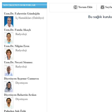
SON EKLENEN DOKTORLAR
Yorum Ekle
Sayfa
Uzm.Dr. Fahrettin Gündoğdu
Bu sağlık kurul
İç Hastalıkları (Dahiliye)
Uzm.Dr. Funda Akaçlı
Radyoloji
Uzm.Dr. Nilgün Eren
Radyoloji
Uzm.Dr. Necati Sönmez
Radyoloji
Diyetisyen Ayşenur Cumurcu
Diyetisyen
Diyetisyen Bahattin Arslan
Diyetisyen
Psikolog Aslı Özlü