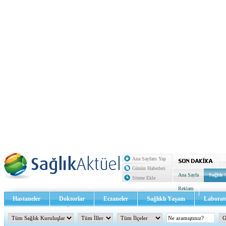
Ana Sayfam Yap
Günün Haberleri
Ana Sayfa
Sağlık 
Sitene Ekle
Reklam
Hastaneler
Doktorlar
Eczaneler
Sağlıklı Yaşam
Laborat
Sağlık TV - Video
İletişim