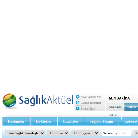
Ana Sayfam Yap
Günün Haberleri
Ana Sayfa
Sağlık 
Sitene Ekle
Reklam
Hastaneler
Doktorlar
Eczaneler
Sağlıklı Yaşam
Laborat
Sağlık TV - Video
İletişim