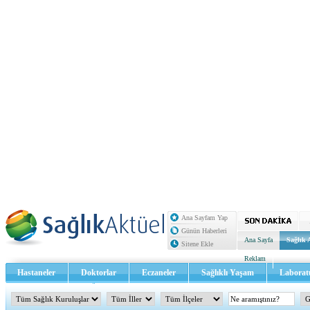
Ana Sayfam Yap
Günün Haberleri
Ana Sayfa
Sağlık 
Sitene Ekle
Reklam
Hastaneler
Doktorlar
Eczaneler
Sağlıklı Yaşam
Laborat
Sağlık TV - Video
İletişim