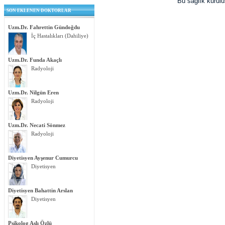
Bu sağlık kurul
SON EKLENEN DOKTORLAR
Uzm.Dr. Fahrettin Gündoğdu
İç Hastalıkları (Dahiliye)
Uzm.Dr. Funda Akaçlı
Radyoloji
Uzm.Dr. Nilgün Eren
Radyoloji
Uzm.Dr. Necati Sönmez
Radyoloji
Diyetisyen Ayşenur Cumurcu
Diyetisyen
Diyetisyen Bahattin Arslan
Diyetisyen
Psikolog Aslı Özlü