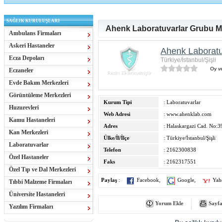
SAĞLIK KURULUŞLARI
Ahenk Laboratuvarlar Grubu M
Ambulans Firmaları
Askeri Hastaneler
Ahenk Laboratu
Ecza Depoları
Türkiye/İstanbul/Şişli
Oy ve
Eczaneler
Evde Bakım Merkezleri
Görüntüleme Merkezleri
Kurum Tipi
: Laboratuvarlar
Huzurevleri
Web Adresi
:
www.ahenklab.com
Kamu Hastaneleri
Adres
: Halaskargazi Cad. No:
Kan Merkezleri
Ülke/İl/İlçe
: Türkiye/İstanbul/Şişli
Laboratuvarlar
Telefon
: 2162300838
Özel Hastaneler
Faks
: 2162317551
Özel Tıp ve Dal Merkezleri
Paylaş
:
Facebook
,
Google
,
Yah
Tıbbi Malzeme Firmaları
Üniversite Hastaneleri
Yorum Ekle
Sayfa
Yazılım Firmaları