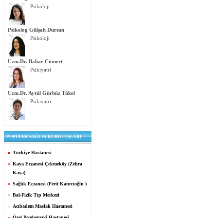
Psikoloji
Psikolog Gülşah Dursun
Psikoloji
Uzm.Dr. Bahar Cömert
Psikiyatri
Uzm.Dr. Aytül Gürbüz Tükel
Psikiyatri
POPÜLER SAĞLIK KURULUŞLARI
Türkiye Hastanesi
Kaya Eczanesi Çekmeköy (Zehra
Kaya)
Sağlık Eczanesi (Ferit Katırcıoğlu )
Bal-Fizik Tıp Merkezi
Acıbadem Maslak Hastanesi
Özel Pembemavi Hastanesi