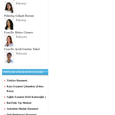
Psikoloji
Psikolog Gülşah Dursun
Psikoloji
Uzm.Dr. Bahar Cömert
Psikiyatri
Uzm.Dr. Aytül Gürbüz Tükel
Psikiyatri
POPÜLER SAĞLIK KURULUŞLARI
Türkiye Hastanesi
Kaya Eczanesi Çekmeköy (Zehra
Kaya)
Sağlık Eczanesi (Ferit Katırcıoğlu )
Bal-Fizik Tıp Merkezi
Acıbadem Maslak Hastanesi
Özel Pembemavi Hastanesi