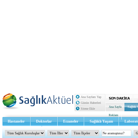
Ana Sayfam Yap
Günün Haberleri
Ana Sayfa
Sağlık 
Sitene Ekle
Reklam
Hastaneler
Doktorlar
Eczaneler
Sağlıklı Yaşam
Laborat
Sağlık TV - Video
İletişim