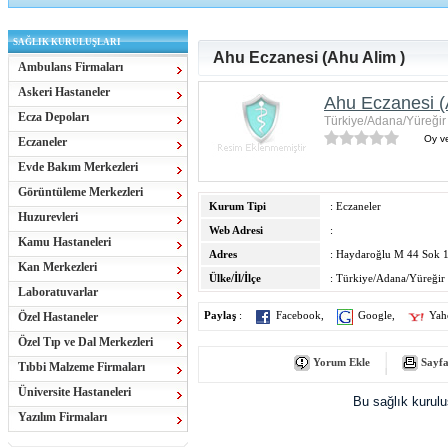
SAĞLIK KURULUŞLARI
Ahu Eczanesi (Ahu Alim )
Ambulans Firmaları
Askeri Hastaneler
Ahu Eczanesi (
Ecza Depoları
Türkiye/Adana/Yüreğir
Oy ve
Eczaneler
Evde Bakım Merkezleri
Görüntüleme Merkezleri
Kurum Tipi
: Eczaneler
Huzurevleri
Web Adresi
:
Kamu Hastaneleri
Adres
: Haydaroğlu M 44 Sok 
Kan Merkezleri
Ülke/İl/İlçe
: Türkiye/Adana/Yüreğir
Laboratuvarlar
Özel Hastaneler
Paylaş
:
Facebook
,
Google
,
Yah
Özel Tıp ve Dal Merkezleri
Yorum Ekle
Sayfa
Tıbbi Malzeme Firmaları
Üniversite Hastaneleri
Bu sağlık kurul
Yazılım Firmaları