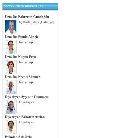
SON EKLENEN DOKTORLAR
Uzm.Dr. Fahrettin Gündoğdu
İç Hastalıkları (Dahiliye)
Uzm.Dr. Funda Akaçlı
Radyoloji
Uzm.Dr. Nilgün Eren
Radyoloji
Uzm.Dr. Necati Sönmez
Radyoloji
Diyetisyen Ayşenur Cumurcu
Diyetisyen
Diyetisyen Bahattin Arslan
Diyetisyen
Psikolog Aslı Özlü