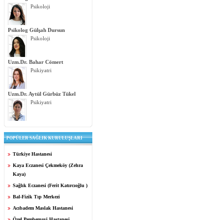
Psikoloji
Psikolog Gülşah Dursun
Psikoloji
Uzm.Dr. Bahar Cömert
Psikiyatri
Uzm.Dr. Aytül Gürbüz Tükel
Psikiyatri
POPÜLER SAĞLIK KURULUŞLARI
Türkiye Hastanesi
Kaya Eczanesi Çekmeköy (Zehra
Kaya)
Sağlık Eczanesi (Ferit Katırcıoğlu )
Bal-Fizik Tıp Merkezi
Acıbadem Maslak Hastanesi
Özel Pembemavi Hastanesi