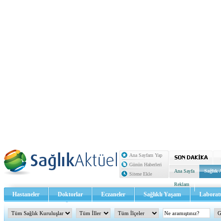
Ana Sayfam Yap
Günün Haberleri
Ana Sayfa
Sağlık 
Sitene Ekle
Reklam
Hastaneler
Doktorlar
Eczaneler
Sağlıklı Yaşam
Laborat
Sağlık TV - Video
İletişim