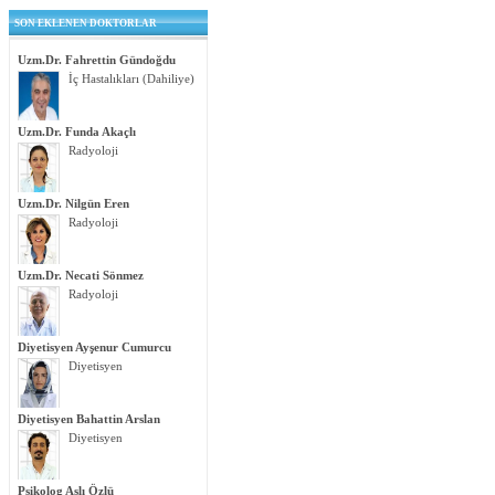
SON EKLENEN DOKTORLAR
Uzm.Dr. Fahrettin Gündoğdu
İç Hastalıkları (Dahiliye)
Uzm.Dr. Funda Akaçlı
Radyoloji
Uzm.Dr. Nilgün Eren
Radyoloji
Uzm.Dr. Necati Sönmez
Radyoloji
Diyetisyen Ayşenur Cumurcu
Diyetisyen
Diyetisyen Bahattin Arslan
Diyetisyen
Psikolog Aslı Özlü