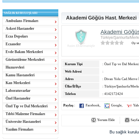
SAĞLIK KURULUŞLARI
Akademi Göğüs Hast. Merkezi
Ambulans Firmaları
Askeri Hastaneler
Akademi Göğüs
Ecza Depoları
Türkiye/Şanlıurfa/Merk
Oy ve
Eczaneler
Evde Bakım Merkezleri
Görüntüleme Merkezleri
Kurum Tipi
: Özel Tıp ve Dal Merkezl
Huzurevleri
Web Adresi
:
Kamu Hastaneleri
Adres
: Divan Yolu Cad.Merve İ
Kan Merkezleri
Ülke/İl/İlçe
: Türkiye/Şanlıurfa/Merke
Laboratuvarlar
Telefon
: 4142172424
Özel Hastaneler
Paylaş
:
Facebook
,
Google
,
Yah
Özel Tıp ve Dal Merkezleri
Tıbbi Malzeme Firmaları
Yorum Ekle
Sayfa
Üniversite Hastaneleri
Yazılım Firmaları
Bu sağlık kurul