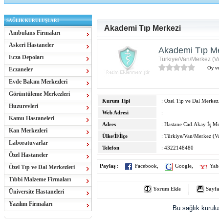
SAĞLIK KURULUŞLARI
Akademi Tıp Merkezi
Ambulans Firmaları
Askeri Hastaneler
Akademi Tıp M
Ecza Depoları
Türkiye/Van/Merkez (V
Oy ve
Eczaneler
Evde Bakım Merkezleri
Görüntüleme Merkezleri
Kurum Tipi
: Özel Tıp ve Dal Merkezl
Huzurevleri
Web Adresi
:
Kamu Hastaneleri
Adres
: Hastane Cad.Akay İş M
Kan Merkezleri
Ülke/İl/İlçe
: Türkiye/Van/Merkez (V
Laboratuvarlar
Telefon
: 4322148480
Özel Hastaneler
Paylaş
:
Facebook
,
Google
,
Yah
Özel Tıp ve Dal Merkezleri
Tıbbi Malzeme Firmaları
Yorum Ekle
Sayfa
Üniversite Hastaneleri
Yazılım Firmaları
Bu sağlık kurul