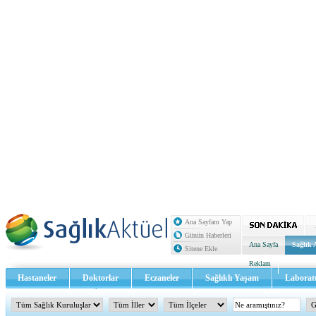
Ana Sayfam Yap
Günün Haberleri
Ana Sayfa
Sağlık 
Sitene Ekle
Reklam
Hastaneler
Doktorlar
Eczaneler
Sağlıklı Yaşam
Laborat
Sağlık TV - Video
İletişim