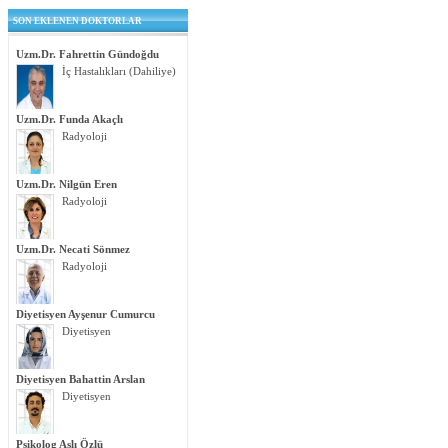
SON EKLENEN DOKTORLAR
Uzm.Dr. Fahrettin Gündoğdu
İç Hastalıkları (Dahiliye)
Uzm.Dr. Funda Akaçlı
Radyoloji
Uzm.Dr. Nilgün Eren
Radyoloji
Uzm.Dr. Necati Sönmez
Radyoloji
Diyetisyen Ayşenur Cumurcu
Diyetisyen
Diyetisyen Bahattin Arslan
Diyetisyen
Psikolog Aslı Özlü