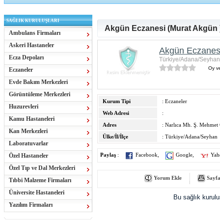
SAĞLIK KURULUŞLARI
Akgün Eczanesi (Murat Akgün 
Ambulans Firmaları
Askeri Hastaneler
Akgün Eczanesi
Ecza Depoları
Türkiye/Adana/Seyhan
Oy ve
Eczaneler
Evde Bakım Merkezleri
Görüntüleme Merkezleri
Kurum Tipi
: Eczaneler
Huzurevleri
Web Adresi
:
Kamu Hastaneleri
Adres
: Narlıca Mh. Ş. Mehmet
Kan Merkezleri
Ülke/İl/İlçe
: Türkiye/Adana/Seyhan
Laboratuvarlar
Özel Hastaneler
Paylaş
:
Facebook
,
Google
,
Yah
Özel Tıp ve Dal Merkezleri
Yorum Ekle
Sayfa
Tıbbi Malzeme Firmaları
Üniversite Hastaneleri
Bu sağlık kurul
Yazılım Firmaları