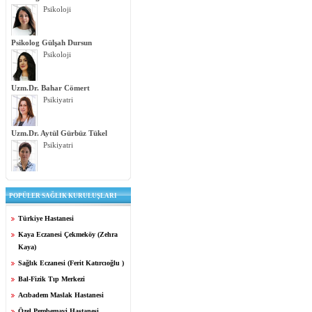
Psikoloji
Psikolog Gülşah Dursun
Psikoloji
Uzm.Dr. Bahar Cömert
Psikiyatri
Uzm.Dr. Aytül Gürbüz Tükel
Psikiyatri
POPÜLER SAĞLIK KURULUŞLARI
Türkiye Hastanesi
Kaya Eczanesi Çekmeköy (Zehra
Kaya)
Sağlık Eczanesi (Ferit Katırcıoğlu )
Bal-Fizik Tıp Merkezi
Acıbadem Maslak Hastanesi
Özel Pembemavi Hastanesi