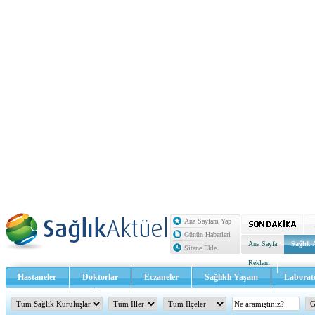
Ana Sayfam Yap
Günün Haberleri
Ana Sayfa
Sağlık 
Sitene Ekle
Reklam
Hastaneler
Doktorlar
Eczaneler
Sağlıklı Yaşam
Laborat
Sağlık TV - Video
İletişim