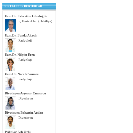
SON EKLENEN DOKTORLAR
Uzm.Dr. Fahrettin Gündoğdu
İç Hastalıkları (Dahiliye)
Uzm.Dr. Funda Akaçlı
Radyoloji
Uzm.Dr. Nilgün Eren
Radyoloji
Uzm.Dr. Necati Sönmez
Radyoloji
Diyetisyen Ayşenur Cumurcu
Diyetisyen
Diyetisyen Bahattin Arslan
Diyetisyen
Psikolog Aslı Özlü