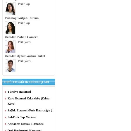
Psikoloji
Psikolog Gülşah Dursun
Psikoloji
Uzm.Dr. Bahar Cömert
Psikiyatri
Uzm.Dr. Aytül Gürbüz Tükel
Psikiyatri
POPÜLER SAĞLIK KURULUŞLARI
Türkiye Hastanesi
Kaya Eczanesi Çekmeköy (Zehra
Kaya)
Sağlık Eczanesi (Ferit Katırcıoğlu )
Bal-Fizik Tıp Merkezi
Acıbadem Maslak Hastanesi
Özel Pembemavi Hastanesi