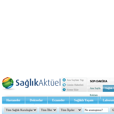
Ana Sayfam Yap
Günün Haberleri
Ana Sayfa
Sağlık 
Sitene Ekle
Reklam
Hastaneler
Doktorlar
Eczaneler
Sağlıklı Yaşam
Laborat
Sağlık TV - Video
İletişim