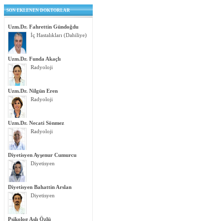
SON EKLENEN DOKTORLAR
Uzm.Dr. Fahrettin Gündoğdu
İç Hastalıkları (Dahiliye)
Uzm.Dr. Funda Akaçlı
Radyoloji
Uzm.Dr. Nilgün Eren
Radyoloji
Uzm.Dr. Necati Sönmez
Radyoloji
Diyetisyen Ayşenur Cumurcu
Diyetisyen
Diyetisyen Bahattin Arslan
Diyetisyen
Psikolog Aslı Özlü