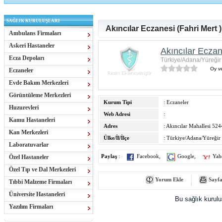
SAĞLIK KURULUŞLARI
Akıncılar Eczanesi (Fahri Mert )
Ambulans Firmaları
Askeri Hastaneler
Akıncılar Eczan
Ecza Depoları
Türkiye/Adana/Yüreğir
Oy ve
Eczaneler
Evde Bakım Merkezleri
Görüntüleme Merkezleri
Kurum Tipi
: Eczaneler
Huzurevleri
Web Adresi
:
Kamu Hastaneleri
Adres
: Akıncılar Mahallesi 524
Kan Merkezleri
Ülke/İl/İlçe
: Türkiye/Adana/Yüreğir
Laboratuvarlar
Özel Hastaneler
Paylaş
:
Facebook
,
Google
,
Yah
Özel Tıp ve Dal Merkezleri
Yorum Ekle
Sayfa
Tıbbi Malzeme Firmaları
Üniversite Hastaneleri
Bu sağlık kurul
Yazılım Firmaları