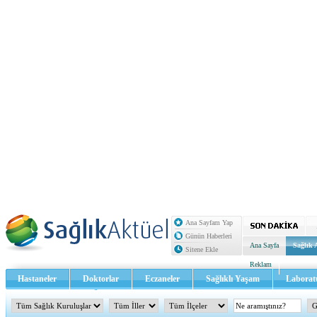
Ana Sayfam Yap
Günün Haberleri
Ana Sayfa
Sağlık 
Sitene Ekle
Reklam
Hastaneler
Doktorlar
Eczaneler
Sağlıklı Yaşam
Laborat
Sağlık TV - Video
İletişim