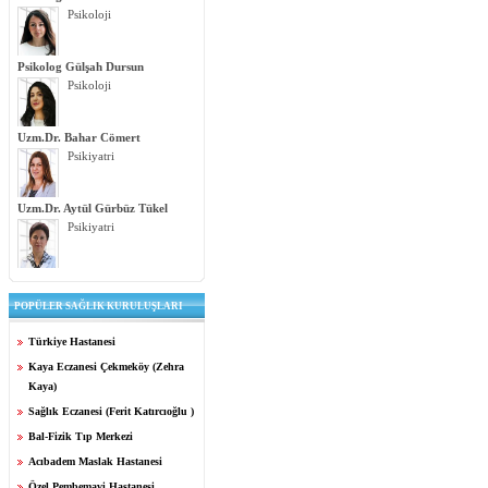
Psikoloji
Psikolog Gülşah Dursun
Psikoloji
Uzm.Dr. Bahar Cömert
Psikiyatri
Uzm.Dr. Aytül Gürbüz Tükel
Psikiyatri
POPÜLER SAĞLIK KURULUŞLARI
Türkiye Hastanesi
Kaya Eczanesi Çekmeköy (Zehra
Kaya)
Sağlık Eczanesi (Ferit Katırcıoğlu )
Bal-Fizik Tıp Merkezi
Acıbadem Maslak Hastanesi
Özel Pembemavi Hastanesi