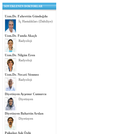
SON EKLENEN DOKTORLAR
Uzm.Dr. Fahrettin Gündoğdu
İç Hastalıkları (Dahiliye)
Uzm.Dr. Funda Akaçlı
Radyoloji
Uzm.Dr. Nilgün Eren
Radyoloji
Uzm.Dr. Necati Sönmez
Radyoloji
Diyetisyen Ayşenur Cumurcu
Diyetisyen
Diyetisyen Bahattin Arslan
Diyetisyen
Psikolog Aslı Özlü