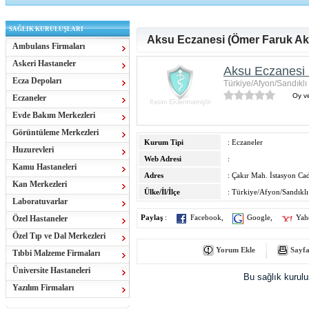
SAĞLIK KURULUŞLARI
Aksu Eczanesi (Ömer Faruk Ak
Ambulans Firmaları
Askeri Hastaneler
Aksu Eczanesi 
Ecza Depoları
Türkiye/Afyon/Sandıklı
Oy ve
Eczaneler
Evde Bakım Merkezleri
Görüntüleme Merkezleri
Kurum Tipi
: Eczaneler
Huzurevleri
Web Adresi
:
Kamu Hastaneleri
Adres
: Çakır Mah. İstasyon Ca
Kan Merkezleri
Ülke/İl/İlçe
: Türkiye/Afyon/Sandıklı
Laboratuvarlar
Özel Hastaneler
Paylaş
:
Facebook
,
Google
,
Yah
Özel Tıp ve Dal Merkezleri
Yorum Ekle
Sayfa
Tıbbi Malzeme Firmaları
Üniversite Hastaneleri
Bu sağlık kurul
Yazılım Firmaları