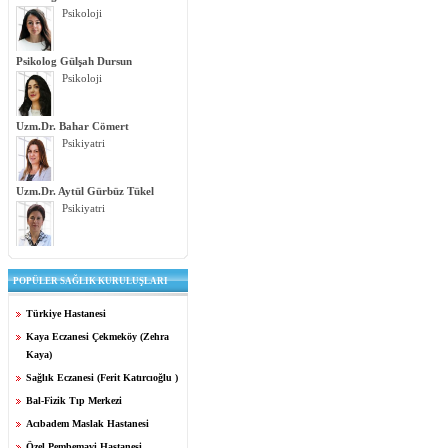
Psikoloji
Psikolog Gülşah Dursun
Psikoloji
Uzm.Dr. Bahar Cömert
Psikiyatri
Uzm.Dr. Aytül Gürbüz Tükel
Psikiyatri
POPÜLER SAĞLIK KURULUŞLARI
Türkiye Hastanesi
Kaya Eczanesi Çekmeköy (Zehra
Kaya)
Sağlık Eczanesi (Ferit Katırcıoğlu )
Bal-Fizik Tıp Merkezi
Acıbadem Maslak Hastanesi
Özel Pembemavi Hastanesi