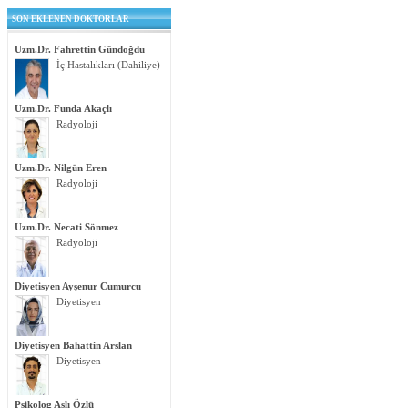
SON EKLENEN DOKTORLAR
Uzm.Dr. Fahrettin Gündoğdu
İç Hastalıkları (Dahiliye)
Uzm.Dr. Funda Akaçlı
Radyoloji
Uzm.Dr. Nilgün Eren
Radyoloji
Uzm.Dr. Necati Sönmez
Radyoloji
Diyetisyen Ayşenur Cumurcu
Diyetisyen
Diyetisyen Bahattin Arslan
Diyetisyen
Psikolog Aslı Özlü