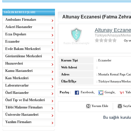
SAĞLIK KURULUŞLARI
Altunay Eczanesi (Fatma Zehra
Ambulans Firmaları
Askeri Hastaneler
Altunay Eczane
Ecza Depoları
Türkiye/Amasya/Merke
Oy ve
Eczaneler
Evde Bakım Merkezleri
Görüntüleme Merkezleri
Kurum Tipi
: Eczaneler
Huzurevleri
Web Adresi
:
Kamu Hastaneleri
Adres
: Mustafa Kemal Paşa C
Kan Merkezleri
Ülke/İl/İlçe
: Türkiye/Amasya/Merke
Laboratuvarlar
Özel Hastaneler
Paylaş
:
Facebook
,
Google
,
Yah
Özel Tıp ve Dal Merkezleri
Yorum Ekle
Sayfa
Tıbbi Malzeme Firmaları
Üniversite Hastaneleri
Bu sağlık kurul
Yazılım Firmaları