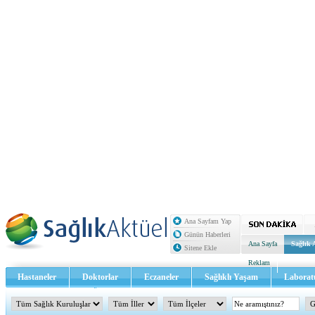
Ana Sayfam Yap
Günün Haberleri
Ana Sayfa
Sağlık 
Sitene Ekle
Reklam
Hastaneler
Doktorlar
Eczaneler
Sağlıklı Yaşam
Laborat
Sağlık TV - Video
İletişim