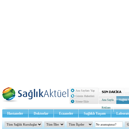
Ana Sayfam Yap
Günün Haberleri
Ana Sayfa
Sağlık 
Sitene Ekle
Reklam
Hastaneler
Doktorlar
Eczaneler
Sağlıklı Yaşam
Laborat
Sağlık TV - Video
İletişim