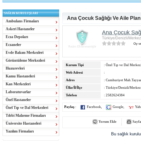
SAĞLIK KURULUŞLARI
Ana Çocuk Sağlığı Ve Aile Pla
Ambulans Firmaları
Askeri Hastaneler
Ana Çocuk Sağl
Ecza Depoları
Türkiye/Denizli/Merkez
Oy ve
Eczaneler
Evde Bakım Merkezleri
Görüntüleme Merkezleri
Kurum Tipi
: Özel Tıp ve Dal Merkezl
Huzurevleri
Web Adresi
:
Kamu Hastaneleri
Adres
: Cumhuriyet Mah.Tayya
Kan Merkezleri
Ülke/İl/İlçe
: Türkiye/Denizli/Merkez
Laboratuvarlar
Telefon
: 2582624384
Özel Hastaneler
Paylaş
:
Facebook
,
Google
,
Yah
Özel Tıp ve Dal Merkezleri
Tıbbi Malzeme Firmaları
Yorum Ekle
Sayfa
Üniversite Hastaneleri
Yazılım Firmaları
Bu sağlık kurul