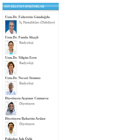
SON EKLENEN DOKTORLAR
Uzm.Dr. Fahrettin Gündoğdu
İç Hastalıkları (Dahiliye)
Uzm.Dr. Funda Akaçlı
Radyoloji
Uzm.Dr. Nilgün Eren
Radyoloji
Uzm.Dr. Necati Sönmez
Radyoloji
Diyetisyen Ayşenur Cumurcu
Diyetisyen
Diyetisyen Bahattin Arslan
Diyetisyen
Psikolog Aslı Özlü