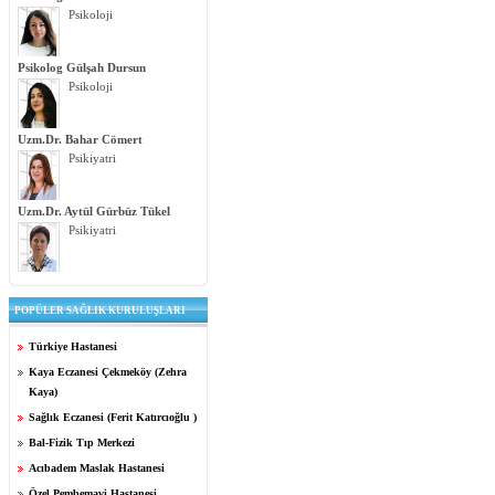
Psikoloji
Psikolog Gülşah Dursun
Psikoloji
Uzm.Dr. Bahar Cömert
Psikiyatri
Uzm.Dr. Aytül Gürbüz Tükel
Psikiyatri
POPÜLER SAĞLIK KURULUŞLARI
Türkiye Hastanesi
Kaya Eczanesi Çekmeköy (Zehra
Kaya)
Sağlık Eczanesi (Ferit Katırcıoğlu )
Bal-Fizik Tıp Merkezi
Acıbadem Maslak Hastanesi
Özel Pembemavi Hastanesi