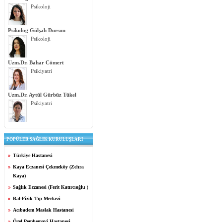
Psikoloji
Psikolog Gülşah Dursun
Psikoloji
Uzm.Dr. Bahar Cömert
Psikiyatri
Uzm.Dr. Aytül Gürbüz Tükel
Psikiyatri
POPÜLER SAĞLIK KURULUŞLARI
Türkiye Hastanesi
Kaya Eczanesi Çekmeköy (Zehra
Kaya)
Sağlık Eczanesi (Ferit Katırcıoğlu )
Bal-Fizik Tıp Merkezi
Acıbadem Maslak Hastanesi
Özel Pembemavi Hastanesi