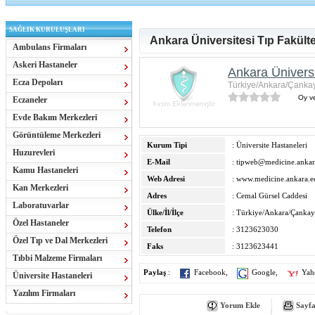
SAĞLIK KURULUŞLARI
Ankara Üniversitesi Tıp Fakült
Ambulans Firmaları
Askeri Hastaneler
Ankara Üniversi
Ecza Depoları
Türkiye/Ankara/Çanka
Oy ve
Eczaneler
Evde Bakım Merkezleri
Görüntüleme Merkezleri
Kurum Tipi
: Üniversite Hastaneleri
Huzurevleri
E-Mail
:
tipweb@medicine.ankara
Kamu Hastaneleri
Web Adresi
:
www.medicine.ankara.ed
Kan Merkezleri
Adres
: Cemal Gürsel Caddesi
Laboratuvarlar
Ülke/İl/İlçe
: Türkiye/Ankara/Çankay
Özel Hastaneler
Telefon
: 3123623030
Özel Tıp ve Dal Merkezleri
Faks
: 3123623441
Tıbbi Malzeme Firmaları
Paylaş
:
Facebook
,
Google
,
Yah
Üniversite Hastaneleri
Yazılım Firmaları
Yorum Ekle
Sayfa