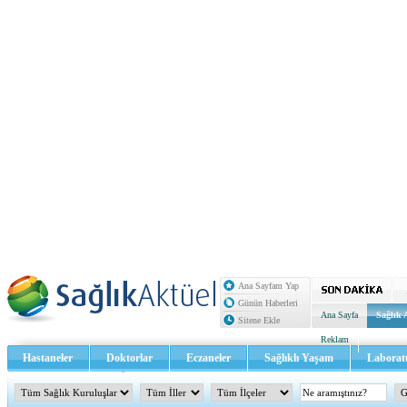
Ana Sayfam Yap
Günün Haberleri
Ana Sayfa
Sağlık 
Sitene Ekle
Reklam
Hastaneler
Doktorlar
Eczaneler
Sağlıklı Yaşam
Laborat
Sağlık TV - Video
İletişim