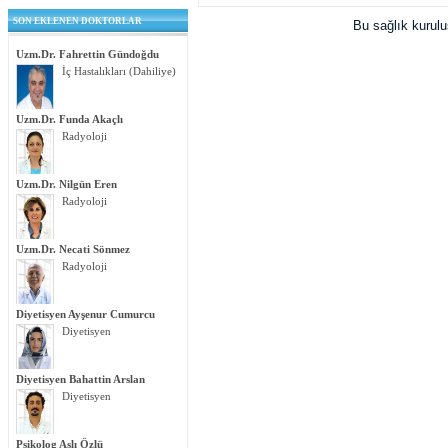
SON EKLENEN DOKTORLAR
Bu sağlık kurul
Uzm.Dr. Fahrettin Gündoğdu
İç Hastalıkları (Dahiliye)
Uzm.Dr. Funda Akaçlı
Radyoloji
Uzm.Dr. Nilgün Eren
Radyoloji
Uzm.Dr. Necati Sönmez
Radyoloji
Diyetisyen Ayşenur Cumurcu
Diyetisyen
Diyetisyen Bahattin Arslan
Diyetisyen
Psikolog Aslı Özlü