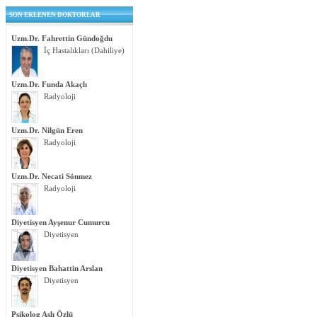
SON EKLENEN DOKTORLAR
Uzm.Dr. Fahrettin Gündoğdu
İç Hastalıkları (Dahiliye)
Uzm.Dr. Funda Akaçlı
Radyoloji
Uzm.Dr. Nilgün Eren
Radyoloji
Uzm.Dr. Necati Sönmez
Radyoloji
Diyetisyen Ayşenur Cumurcu
Diyetisyen
Diyetisyen Bahattin Arslan
Diyetisyen
Psikolog Aslı Özlü