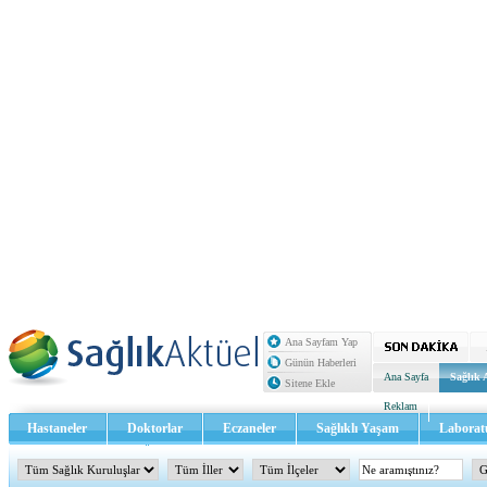
Ana Sayfam Yap
Günün Haberleri
Ana Sayfa
Sağlık 
Sitene Ekle
Reklam
Hastaneler
Doktorlar
Eczaneler
Sağlıklı Yaşam
Laborat
Sağlık TV - Video
İletişim