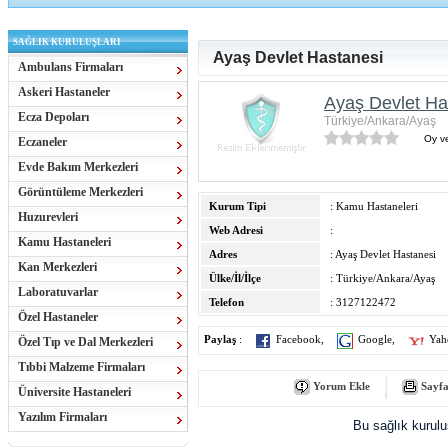
SAĞLIK KURULUŞLARI
Ayaş Devlet Hastanesi
Ambulans Firmaları
Askeri Hastaneler
Ayaş Devlet Ha
Ecza Depoları
Türkiye/Ankara/Ayaş
Oy ve
Eczaneler
Evde Bakım Merkezleri
Görüntüleme Merkezleri
Kurum Tipi
: Kamu Hastaneleri
Huzurevleri
Web Adresi
:
Kamu Hastaneleri
Adres
: Ayaş Devlet Hastanesi
Kan Merkezleri
Ülke/İl/İlçe
: Türkiye/Ankara/Ayaş
Laboratuvarlar
Telefon
: 3127122472
Özel Hastaneler
Paylaş
:
Facebook
,
Google
,
Yah
Özel Tıp ve Dal Merkezleri
Tıbbi Malzeme Firmaları
Yorum Ekle
Sayfa
Üniversite Hastaneleri
Yazılım Firmaları
Bu sağlık kurul