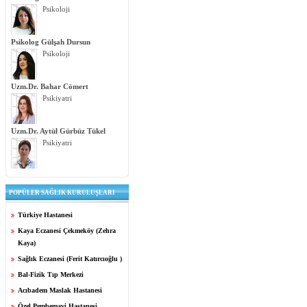
Psikoloji
Psikolog Gülşah Dursun
Psikoloji
Uzm.Dr. Bahar Cömert
Psikiyatri
Uzm.Dr. Aytül Gürbüz Tükel
Psikiyatri
POPÜLER SAĞLIK KURULUŞLARI
Türkiye Hastanesi
Kaya Eczanesi Çekmeköy (Zehra
Kaya)
Sağlık Eczanesi (Ferit Katırcıoğlu )
Bal-Fizik Tıp Merkezi
Acıbadem Maslak Hastanesi
Özel Pembemavi Hastanesi