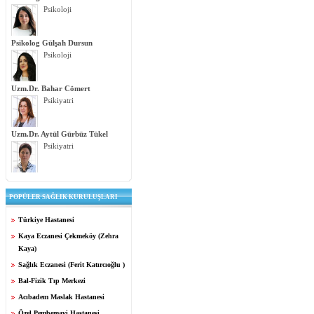
Psikoloji
Psikolog Gülşah Dursun
Psikoloji
Uzm.Dr. Bahar Cömert
Psikiyatri
Uzm.Dr. Aytül Gürbüz Tükel
Psikiyatri
POPÜLER SAĞLIK KURULUŞLARI
Türkiye Hastanesi
Kaya Eczanesi Çekmeköy (Zehra
Kaya)
Sağlık Eczanesi (Ferit Katırcıoğlu )
Bal-Fizik Tıp Merkezi
Acıbadem Maslak Hastanesi
Özel Pembemavi Hastanesi