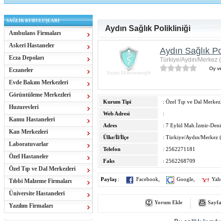
SAĞLIK KURULUŞLARI
Aydın Sağlık Polikliniği
Ambulans Firmaları
Askeri Hastaneler
Aydın Sağlık Pol
Ecza Depoları
Türkiye/Aydın/Merkez 
Oy ve
Eczaneler
Evde Bakım Merkezleri
Görüntüleme Merkezleri
Kurum Tipi
: Özel Tıp ve Dal Merkezl
Huzurevleri
Web Adresi
:
Kamu Hastaneleri
Adres
: 7 Eylül Mah.İzmir-Deniz
Kan Merkezleri
Ülke/İl/İlçe
: Türkiye/Aydın/Merkez 
Laboratuvarlar
Telefon
: 2562271181
Özel Hastaneler
Faks
: 2562268709
Özel Tıp ve Dal Merkezleri
Paylaş
:
Facebook
,
Google
,
Yah
Tıbbi Malzeme Firmaları
Üniversite Hastaneleri
Yorum Ekle
Sayfa
Yazılım Firmaları