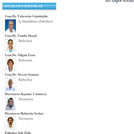
Bu sağlık kurul
SON EKLENEN DOKTORLAR
Uzm.Dr. Fahrettin Gündoğdu
İç Hastalıkları (Dahiliye)
Uzm.Dr. Funda Akaçlı
Radyoloji
Uzm.Dr. Nilgün Eren
Radyoloji
Uzm.Dr. Necati Sönmez
Radyoloji
Diyetisyen Ayşenur Cumurcu
Diyetisyen
Diyetisyen Bahattin Arslan
Diyetisyen
Psikolog Aslı Özlü