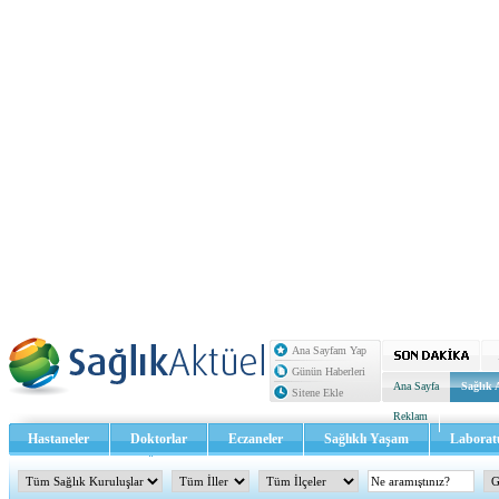
Ana Sayfam Yap
Günün Haberleri
Ana Sayfa
Sağlık 
Sitene Ekle
Reklam
Hastaneler
Doktorlar
Eczaneler
Sağlıklı Yaşam
Laborat
Sağlık TV - Video
İletişim