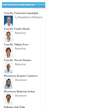
SON EKLENEN DOKTORLAR
Uzm.Dr. Fahrettin Gündoğdu
İç Hastalıkları (Dahiliye)
Uzm.Dr. Funda Akaçlı
Radyoloji
Uzm.Dr. Nilgün Eren
Radyoloji
Uzm.Dr. Necati Sönmez
Radyoloji
Diyetisyen Ayşenur Cumurcu
Diyetisyen
Diyetisyen Bahattin Arslan
Diyetisyen
Psikolog Aslı Özlü