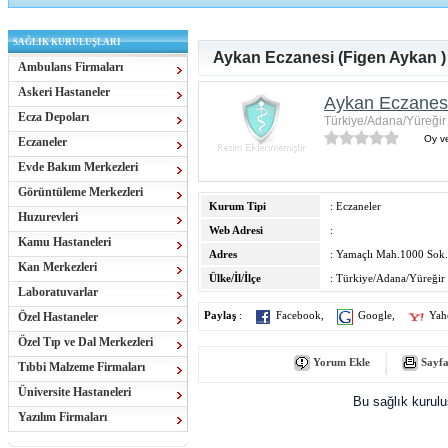
SAĞLIK KURULUŞLARI
Aykan Eczanesi (Figen Aykan )
Ambulans Firmaları
Askeri Hastaneler
Aykan Eczanesi
Ecza Depoları
Türkiye/Adana/Yüreğir
Oy ve
Eczaneler
Evde Bakım Merkezleri
Görüntüleme Merkezleri
Kurum Tipi
: Eczaneler
Huzurevleri
Web Adresi
:
Kamu Hastaneleri
Adres
: Yamaçlı Mah.1000 Sok
Kan Merkezleri
Ülke/İl/İlçe
: Türkiye/Adana/Yüreğir
Laboratuvarlar
Özel Hastaneler
Paylaş
:
Facebook
,
Google
,
Yah
Özel Tıp ve Dal Merkezleri
Yorum Ekle
Sayfa
Tıbbi Malzeme Firmaları
Üniversite Hastaneleri
Bu sağlık kurul
Yazılım Firmaları