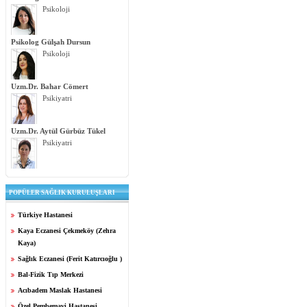
Psikoloji
Psikolog Gülşah Dursun
Psikoloji
Uzm.Dr. Bahar Cömert
Psikiyatri
Uzm.Dr. Aytül Gürbüz Tükel
Psikiyatri
POPÜLER SAĞLIK KURULUŞLARI
Türkiye Hastanesi
Kaya Eczanesi Çekmeköy (Zehra
Kaya)
Sağlık Eczanesi (Ferit Katırcıoğlu )
Bal-Fizik Tıp Merkezi
Acıbadem Maslak Hastanesi
Özel Pembemavi Hastanesi