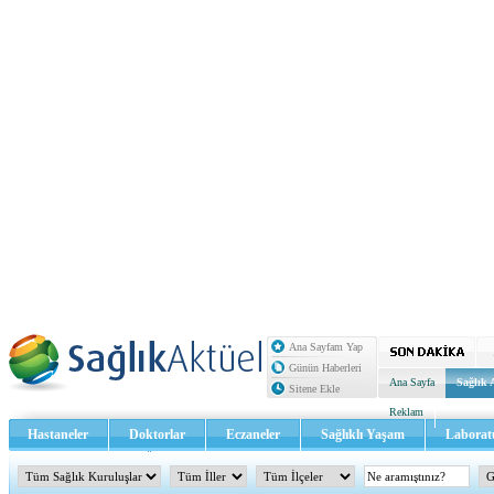
Ana Sayfam Yap
Günün Haberleri
Ana Sayfa
Sağlık 
Sitene Ekle
Reklam
Hastaneler
Doktorlar
Eczaneler
Sağlıklı Yaşam
Laborat
Sağlık TV - Video
İletişim