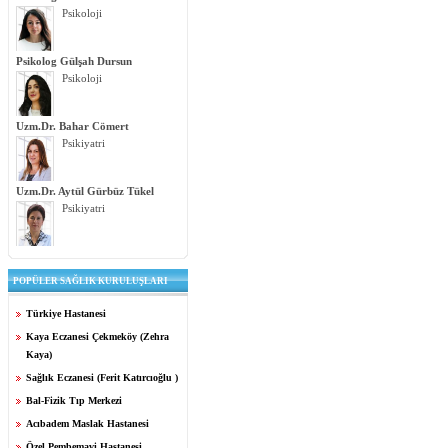
Psikoloji
Psikolog Gülşah Dursun
Psikoloji
Uzm.Dr. Bahar Cömert
Psikiyatri
Uzm.Dr. Aytül Gürbüz Tükel
Psikiyatri
POPÜLER SAĞLIK KURULUŞLARI
Türkiye Hastanesi
Kaya Eczanesi Çekmeköy (Zehra
Kaya)
Sağlık Eczanesi (Ferit Katırcıoğlu )
Bal-Fizik Tıp Merkezi
Acıbadem Maslak Hastanesi
Özel Pembemavi Hastanesi