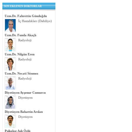
SON EKLENEN DOKTORLAR
Uzm.Dr. Fahrettin Gündoğdu
İç Hastalıkları (Dahiliye)
Uzm.Dr. Funda Akaçlı
Radyoloji
Uzm.Dr. Nilgün Eren
Radyoloji
Uzm.Dr. Necati Sönmez
Radyoloji
Diyetisyen Ayşenur Cumurcu
Diyetisyen
Diyetisyen Bahattin Arslan
Diyetisyen
Psikolog Aslı Özlü