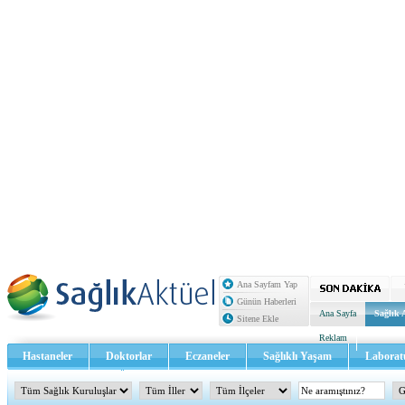
Ana Sayfam Yap
Günün Haberleri
Ana Sayfa
Sağlık 
Sitene Ekle
Reklam
Hastaneler
Doktorlar
Eczaneler
Sağlıklı Yaşam
Laborat
Sağlık TV - Video
İletişim