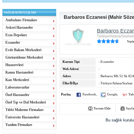
SAĞLIK KURULUŞLARI
Barbaros Eczanesi (Mahir Söze
Ambulans Firmaları
Askeri Hastaneler
Barbaros Eczan
Ecza Depoları
Türkiye/Adana/Seyhan
Topl
Eczaneler
Evde Bakım Merkezleri
Görüntüleme Merkezleri
Kurum Tipi
: Eczaneler
Huzurevleri
Web Adresi
:
Kamu Hastaneleri
Adres
: Barbaros Mh 52 Sk 82
Kan Merkezleri
Ülke/İl/İlçe
: Türkiye/Adana/Seyhan
Laboratuvarlar
Özel Hastaneler
Paylaş
:
Facebook
,
Google
,
Yah
Özel Tıp ve Dal Merkezleri
Yorum Ekle
Sayfa
Tıbbi Malzeme Firmaları
Üniversite Hastaneleri
Bu sağlık kurul
Yazılım Firmaları