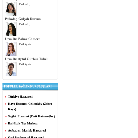
Psikoloji
Psikolog Gülşah Dursun
Psikoloji
Uzm.Dr. Bahar Cömert
Psikiyatri
Uzm.Dr. Aytül Gürbüz Tükel
Psikiyatri
POPÜLER SAĞLIK KURULUŞLARI
Türkiye Hastanesi
Kaya Eczanesi Çekmeköy (Zehra
Kaya)
Sağlık Eczanesi (Ferit Katırcıoğlu )
Bal-Fizik Tıp Merkezi
Acıbadem Maslak Hastanesi
Özel Pembemavi Hastanesi