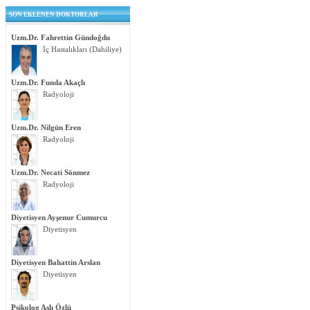
SON EKLENEN DOKTORLAR
Uzm.Dr. Fahrettin Gündoğdu
İç Hastalıkları (Dahiliye)
Uzm.Dr. Funda Akaçlı
Radyoloji
Uzm.Dr. Nilgün Eren
Radyoloji
Uzm.Dr. Necati Sönmez
Radyoloji
Diyetisyen Ayşenur Cumurcu
Diyetisyen
Diyetisyen Bahattin Arslan
Diyetisyen
Psikolog Aslı Özlü