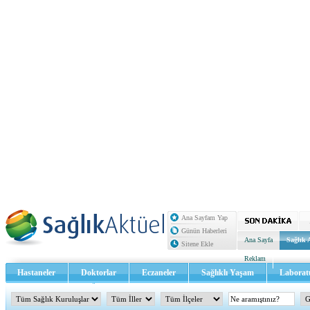
Ana Sayfam Yap
Günün Haberleri
Ana Sayfa
Sağlık 
Sitene Ekle
Reklam
Hastaneler
Doktorlar
Eczaneler
Sağlıklı Yaşam
Laborat
Sağlık TV - Video
İletişim