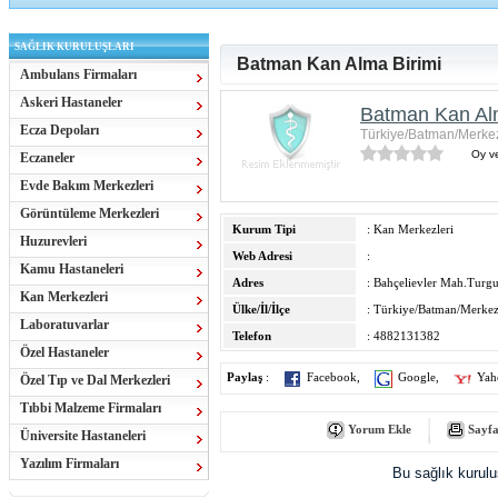
SAĞLIK KURULUŞLARI
Batman Kan Alma Birimi
Ambulans Firmaları
Askeri Hastaneler
Batman Kan Alm
Ecza Depoları
Türkiye/Batman/Merke
Oy ve
Eczaneler
Evde Bakım Merkezleri
Görüntüleme Merkezleri
Kurum Tipi
: Kan Merkezleri
Huzurevleri
Web Adresi
:
Kamu Hastaneleri
Adres
: Bahçelievler Mah.Turgut
Kan Merkezleri
Ülke/İl/İlçe
: Türkiye/Batman/Merke
Laboratuvarlar
Telefon
: 4882131382
Özel Hastaneler
Paylaş
:
Facebook
,
Google
,
Yah
Özel Tıp ve Dal Merkezleri
Tıbbi Malzeme Firmaları
Yorum Ekle
Sayfa
Üniversite Hastaneleri
Yazılım Firmaları
Bu sağlık kurul