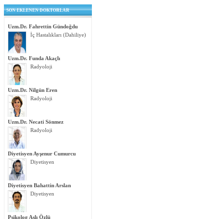
SON EKLENEN DOKTORLAR
Uzm.Dr. Fahrettin Gündoğdu
İç Hastalıkları (Dahiliye)
Uzm.Dr. Funda Akaçlı
Radyoloji
Uzm.Dr. Nilgün Eren
Radyoloji
Uzm.Dr. Necati Sönmez
Radyoloji
Diyetisyen Ayşenur Cumurcu
Diyetisyen
Diyetisyen Bahattin Arslan
Diyetisyen
Psikolog Aslı Özlü