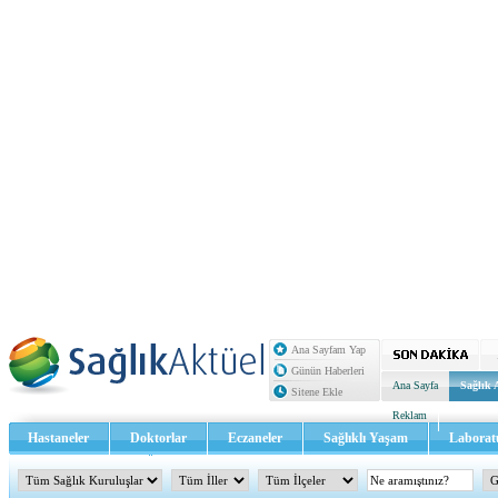
Ana Sayfam Yap
Günün Haberleri
Ana Sayfa
Sağlık 
Sitene Ekle
Reklam
Hastaneler
Doktorlar
Eczaneler
Sağlıklı Yaşam
Laborat
Sağlık TV - Video
İletişim