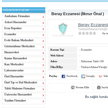
SAĞLIK KURULUŞLARI
Beray Eczanesi (İlknur Önal )
Ambulans Firmaları
Askeri Hastaneler
Beray Eczanesi 
Ecza Depoları
Türkiye/Adana/Yüreğir
Oy ve
Eczaneler
Evde Bakım Merkezleri
Görüntüleme Merkezleri
Kurum Tipi
: Eczaneler
Huzurevleri
Web Adresi
:
Kamu Hastaneleri
Adres
: Süleyman Vahit 130.
Kan Merkezleri
Ülke/İl/İlçe
: Türkiye/Adana/Yüreğir
Laboratuvarlar
Özel Hastaneler
Paylaş
:
Facebook
,
Google
,
Yah
Özel Tıp ve Dal Merkezleri
Yorum Ekle
Sayfa
Tıbbi Malzeme Firmaları
Üniversite Hastaneleri
Bu sağlık kurul
Yazılım Firmaları