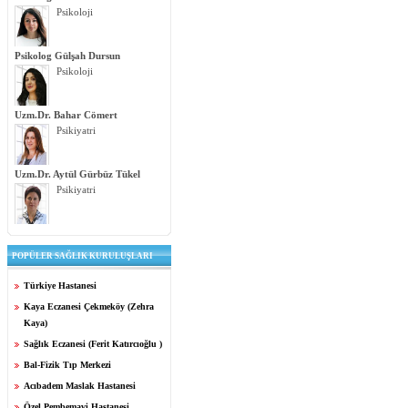
Psikoloji
Psikolog Gülşah Dursun
Psikoloji
Uzm.Dr. Bahar Cömert
Psikiyatri
Uzm.Dr. Aytül Gürbüz Tükel
Psikiyatri
POPÜLER SAĞLIK KURULUŞLARI
Türkiye Hastanesi
Kaya Eczanesi Çekmeköy (Zehra
Kaya)
Sağlık Eczanesi (Ferit Katırcıoğlu )
Bal-Fizik Tıp Merkezi
Acıbadem Maslak Hastanesi
Özel Pembemavi Hastanesi