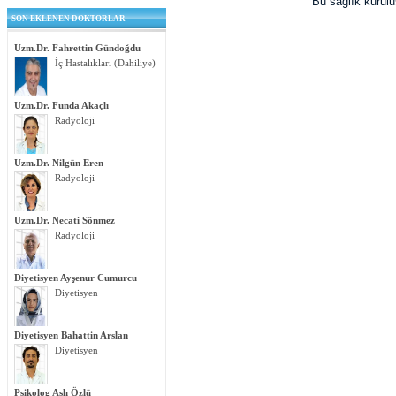
Bu sağlık kurul
SON EKLENEN DOKTORLAR
Uzm.Dr. Fahrettin Gündoğdu
İç Hastalıkları (Dahiliye)
Uzm.Dr. Funda Akaçlı
Radyoloji
Uzm.Dr. Nilgün Eren
Radyoloji
Uzm.Dr. Necati Sönmez
Radyoloji
Diyetisyen Ayşenur Cumurcu
Diyetisyen
Diyetisyen Bahattin Arslan
Diyetisyen
Psikolog Aslı Özlü