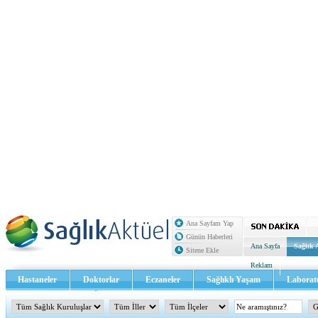
Ana Sayfam Yap
Günün Haberleri
Ana Sayfa
Sağlık 
Sitene Ekle
Reklam
Hastaneler
Doktorlar
Eczaneler
Sağlıklı Yaşam
Laborat
Sağlık TV - Video
İletişim