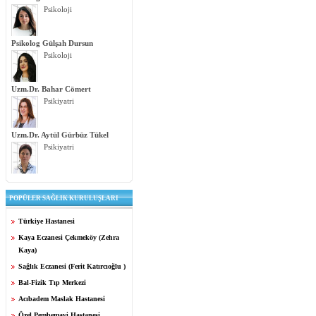
Psikoloji
Psikolog Gülşah Dursun
Psikoloji
Uzm.Dr. Bahar Cömert
Psikiyatri
Uzm.Dr. Aytül Gürbüz Tükel
Psikiyatri
POPÜLER SAĞLIK KURULUŞLARI
Türkiye Hastanesi
Kaya Eczanesi Çekmeköy (Zehra
Kaya)
Sağlık Eczanesi (Ferit Katırcıoğlu )
Bal-Fizik Tıp Merkezi
Acıbadem Maslak Hastanesi
Özel Pembemavi Hastanesi