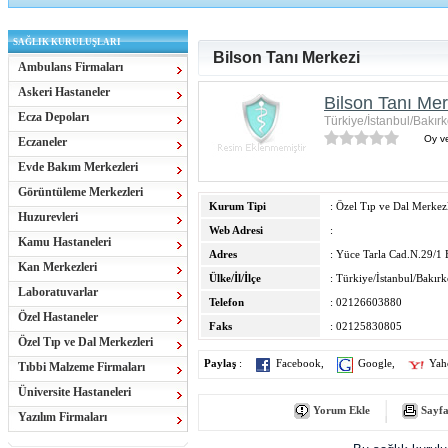
SAĞLIK KURULUŞLARI
Bilson Tanı Merkezi
Ambulans Firmaları
Askeri Hastaneler
Bilson Tanı Mer
Ecza Depoları
Türkiye/İstanbul/Bakır
Oy ve
Eczaneler
Evde Bakım Merkezleri
Görüntüleme Merkezleri
Kurum Tipi
: Özel Tıp ve Dal Merkezl
Huzurevleri
Web Adresi
:
Kamu Hastaneleri
Adres
: Yüce Tarla Cad.N.29/1 
Kan Merkezleri
Ülke/İl/İlçe
: Türkiye/İstanbul/Bakır
Laboratuvarlar
Telefon
: 02126603880
Özel Hastaneler
Faks
: 02125830805
Özel Tıp ve Dal Merkezleri
Paylaş
:
Facebook
,
Google
,
Yah
Tıbbi Malzeme Firmaları
Üniversite Hastaneleri
Yorum Ekle
Sayfa
Yazılım Firmaları