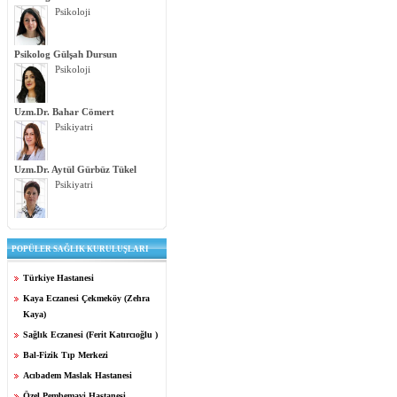
Psikoloji
Psikolog Gülşah Dursun
Psikoloji
Uzm.Dr. Bahar Cömert
Psikiyatri
Uzm.Dr. Aytül Gürbüz Tükel
Psikiyatri
POPÜLER SAĞLIK KURULUŞLARI
Türkiye Hastanesi
Kaya Eczanesi Çekmeköy (Zehra
Kaya)
Sağlık Eczanesi (Ferit Katırcıoğlu )
Bal-Fizik Tıp Merkezi
Acıbadem Maslak Hastanesi
Özel Pembemavi Hastanesi