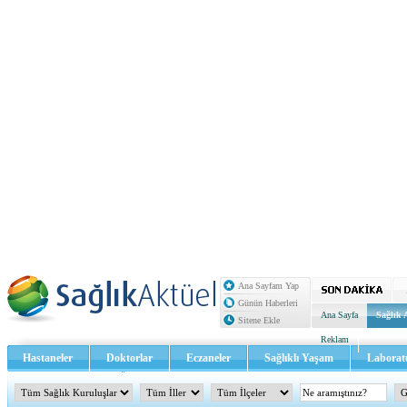
Ana Sayfam Yap
Günün Haberleri
Ana Sayfa
Sağlık 
Sitene Ekle
Reklam
Hastaneler
Doktorlar
Eczaneler
Sağlıklı Yaşam
Laborat
Sağlık TV - Video
İletişim