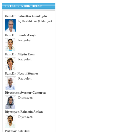
SON EKLENEN DOKTORLAR
Uzm.Dr. Fahrettin Gündoğdu
İç Hastalıkları (Dahiliye)
Uzm.Dr. Funda Akaçlı
Radyoloji
Uzm.Dr. Nilgün Eren
Radyoloji
Uzm.Dr. Necati Sönmez
Radyoloji
Diyetisyen Ayşenur Cumurcu
Diyetisyen
Diyetisyen Bahattin Arslan
Diyetisyen
Psikolog Aslı Özlü