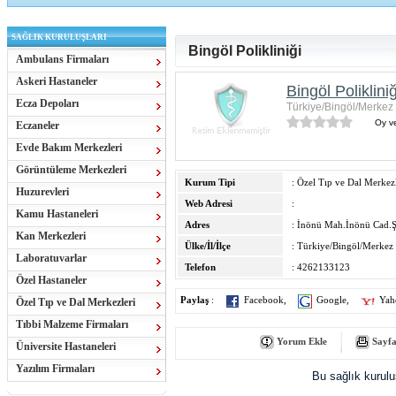
SAĞLIK KURULUŞLARI
Bingöl Polikliniği
Ambulans Firmaları
Askeri Hastaneler
Bingöl Polikliniğ
Ecza Depoları
Türkiye/Bingöl/Merkez 
Oy ve
Eczaneler
Evde Bakım Merkezleri
Görüntüleme Merkezleri
Kurum Tipi
: Özel Tıp ve Dal Merkezl
Huzurevleri
Web Adresi
:
Kamu Hastaneleri
Adres
: İnönü Mah.İnönü Cad.Şi
Kan Merkezleri
Ülke/İl/İlçe
: Türkiye/Bingöl/Merkez 
Laboratuvarlar
Telefon
: 4262133123
Özel Hastaneler
Paylaş
:
Facebook
,
Google
,
Yah
Özel Tıp ve Dal Merkezleri
Tıbbi Malzeme Firmaları
Yorum Ekle
Sayfa
Üniversite Hastaneleri
Yazılım Firmaları
Bu sağlık kurul