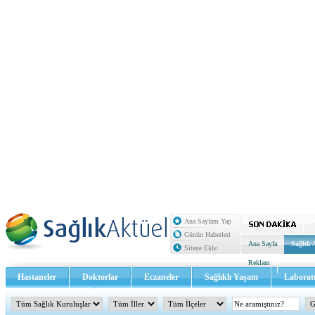
Ana Sayfam Yap
Günün Haberleri
Ana Sayfa
Sağlık 
Sitene Ekle
Reklam
Hastaneler
Doktorlar
Eczaneler
Sağlıklı Yaşam
Laborat
Sağlık TV - Video
İletişim