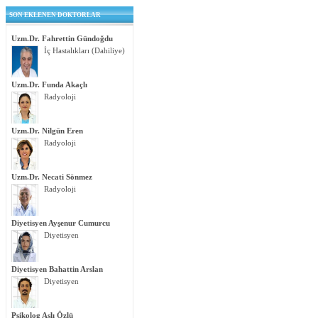
SON EKLENEN DOKTORLAR
Uzm.Dr. Fahrettin Gündoğdu
İç Hastalıkları (Dahiliye)
Uzm.Dr. Funda Akaçlı
Radyoloji
Uzm.Dr. Nilgün Eren
Radyoloji
Uzm.Dr. Necati Sönmez
Radyoloji
Diyetisyen Ayşenur Cumurcu
Diyetisyen
Diyetisyen Bahattin Arslan
Diyetisyen
Psikolog Aslı Özlü