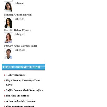
Psikoloji
Psikolog Gülşah Dursun
Psikoloji
Uzm.Dr. Bahar Cömert
Psikiyatri
Uzm.Dr. Aytül Gürbüz Tükel
Psikiyatri
POPÜLER SAĞLIK KURULUŞLARI
Türkiye Hastanesi
Kaya Eczanesi Çekmeköy (Zehra
Kaya)
Sağlık Eczanesi (Ferit Katırcıoğlu )
Bal-Fizik Tıp Merkezi
Acıbadem Maslak Hastanesi
Özel Pembemavi Hastanesi