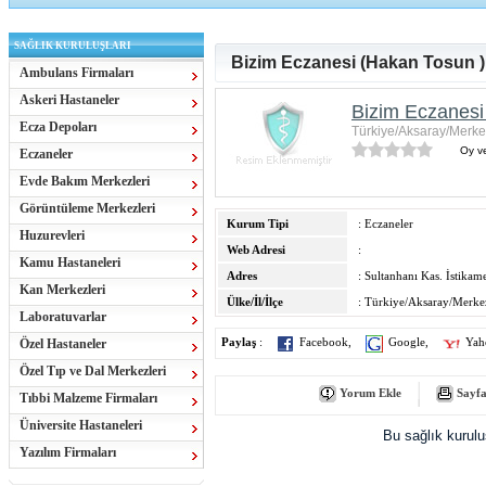
SAĞLIK KURULUŞLARI
Bizim Eczanesi (Hakan Tosun )
Ambulans Firmaları
Askeri Hastaneler
Bizim Eczanesi
Ecza Depoları
Türkiye/Aksaray/Merke
Oy ve
Eczaneler
Evde Bakım Merkezleri
Görüntüleme Merkezleri
Kurum Tipi
: Eczaneler
Huzurevleri
Web Adresi
:
Kamu Hastaneleri
Adres
: Sultanhanı Kas. İstika
Kan Merkezleri
Ülke/İl/İlçe
: Türkiye/Aksaray/Merke
Laboratuvarlar
Özel Hastaneler
Paylaş
:
Facebook
,
Google
,
Yah
Özel Tıp ve Dal Merkezleri
Yorum Ekle
Sayfa
Tıbbi Malzeme Firmaları
Üniversite Hastaneleri
Bu sağlık kurul
Yazılım Firmaları