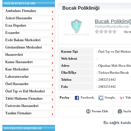
SAĞLIK KURULUŞLARI
Bucak Polikliniği
Ambulans Firmaları
Askeri Hastaneler
Bucak Polikliniğ
Ecza Depoları
Türkiye/Burdur/Bucak
Oy ve
Eczaneler
Evde Bakım Merkezleri
Görüntüleme Merkezleri
Kurum Tipi
: Özel Tıp ve Dal Merkezl
Huzurevleri
Web Adresi
:
Kamu Hastaneleri
Adres
: Oğuzhan Mah.Hoca Ahm
Kan Merkezleri
Ülke/İl/İlçe
: Türkiye/Burdur/Bucak
Laboratuvarlar
Telefon
: 2483251442
Özel Hastaneler
Faks
: 2483251442
Özel Tıp ve Dal Merkezleri
Paylaş
:
Facebook
,
Google
,
Yah
Tıbbi Malzeme Firmaları
Üniversite Hastaneleri
Yorum Ekle
Sayfa
Yazılım Firmaları
Bu sağlık kurul
SON EKLENEN DOKTORLAR