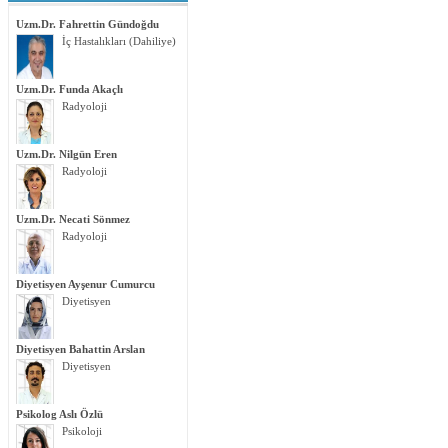
Uzm.Dr. Fahrettin Gündoğdu
İç Hastalıkları (Dahiliye)
Uzm.Dr. Funda Akaçlı
Radyoloji
Uzm.Dr. Nilgün Eren
Radyoloji
Uzm.Dr. Necati Sönmez
Radyoloji
Diyetisyen Ayşenur Cumurcu
Diyetisyen
Diyetisyen Bahattin Arslan
Diyetisyen
Psikolog Aslı Özlü
Psikoloji