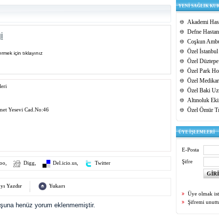
YENİ SAĞLIK KU
Akademi Hast
Defne Hastan
i
Coşkun Ambu
Özel İstanbul
rmek için tıklayınız
Özel Düztepe
Özel Park Hos
Özel Medikar
eri
Özel Baki Uz
Altınoluk Ek
et Yesevi Cad.No:46
Özel Ömür T
ÜYE İŞLEMLERİ
E-Posta
Şifre
oo
,
Digg
,
Del.icio.us
,
Twitter
yı Yazdır
Yukarı
Üye olmak is
Şifremi unut
uşuna henüz yorum eklenmemiştir.