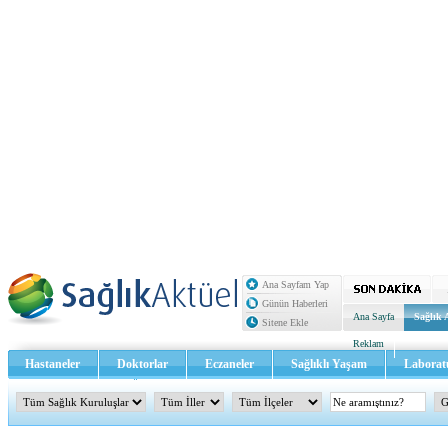
Ana Sayfam Yap
Günün Haberleri
Ana Sayfa
Sağlık 
Sitene Ekle
Reklam
Hastaneler
Doktorlar
Eczaneler
Sağlıklı Yaşam
Laborat
Sağlık TV - Video
İletişim