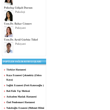
Psikolog Gülşah Dursun
Psikoloji
Uzm.Dr. Bahar Cömert
Psikiyatri
Uzm.Dr. Aytül Gürbüz Tükel
Psikiyatri
POPÜLER SAĞLIK KURULUŞLARI
Türkiye Hastanesi
Kaya Eczanesi Çekmeköy (Zehra
Kaya)
Sağlık Eczanesi (Ferit Katırcıoğlu )
Bal-Fizik Tıp Merkezi
Acıbadem Maslak Hastanesi
Özel Pembemavi Hastanesi
Nakıboğlu Eczanesi (Mehmet Hilmi