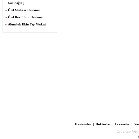
Nakıboğlu )
Özel Medikar Hastanesi
Özel Baki Uzun Hastanesi
Altınoluk Ekin Tıp Merkezi
Hastaneler
|
Doktorlar
|
Eczaneler
|
Yay
Copyright ©201
Y