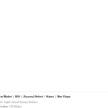
ın İlkeleri
|
RSS
|
Ziyaretçi Defteri
|
Künye
|
Bize Ulaşın
0 Sağlık Aktuel Hastane Rehberi
azılım:
CM Bilişim