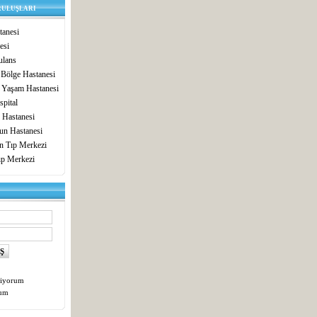
RULUŞLARI
anesi
esi
lans
 Bölge Hastanesi
 Yaşam Hastanesi
pital
 Hastanesi
un Hastanesi
in Tıp Merkezi
ıp Merkezi
tiyorum
tum