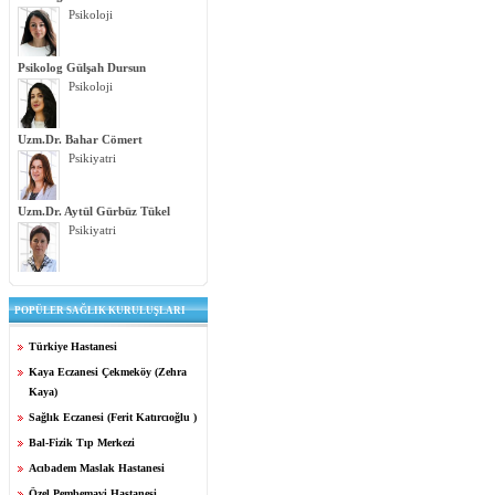
Psikoloji
Psikolog Gülşah Dursun
Psikoloji
Uzm.Dr. Bahar Cömert
Psikiyatri
Uzm.Dr. Aytül Gürbüz Tükel
Psikiyatri
POPÜLER SAĞLIK KURULUŞLARI
Türkiye Hastanesi
Kaya Eczanesi Çekmeköy (Zehra
Kaya)
Sağlık Eczanesi (Ferit Katırcıoğlu )
Bal-Fizik Tıp Merkezi
Acıbadem Maslak Hastanesi
Özel Pembemavi Hastanesi