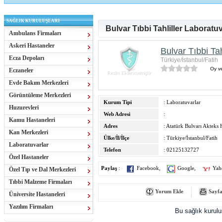
SAĞLIK KURULUŞLARI
Bulvar Tıbbi Tahliller Laboratuv
Ambulans Firmaları
Askeri Hastaneler
Bulvar Tıbbi Tah
Ecza Depoları
Türkiye/İstanbul/Fatih
Oy ve
Eczaneler
Evde Bakım Merkezleri
Görüntüleme Merkezleri
Kurum Tipi
: Laboratuvarlar
Huzurevleri
Web Adresi
:
Kamu Hastaneleri
Adres
: Atatürk Bulvarı Akteks
Kan Merkezleri
Ülke/İl/İlçe
: Türkiye/İstanbul/Fatih
Laboratuvarlar
Telefon
: 02125132727
Özel Hastaneler
Paylaş
:
Facebook
,
Google
,
Yah
Özel Tıp ve Dal Merkezleri
Tıbbi Malzeme Firmaları
Yorum Ekle
Sayfa
Üniversite Hastaneleri
Yazılım Firmaları
Bu sağlık kurul