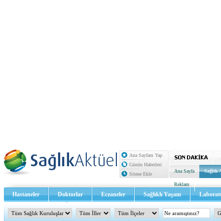
Ana Sayfam Yap
Günün Haberleri
Ana Sayfa
Sağlık 
Sitene Ekle
Reklam
Hastaneler
Doktorlar
Eczaneler
Sağlıklı Yaşam
Laborat
Sağlık TV - Video
İletişim