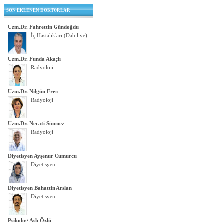
SON EKLENEN DOKTORLAR
Uzm.Dr. Fahrettin Gündoğdu
İç Hastalıkları (Dahiliye)
Uzm.Dr. Funda Akaçlı
Radyoloji
Uzm.Dr. Nilgün Eren
Radyoloji
Uzm.Dr. Necati Sönmez
Radyoloji
Diyetisyen Ayşenur Cumurcu
Diyetisyen
Diyetisyen Bahattin Arslan
Diyetisyen
Psikolog Aslı Özlü