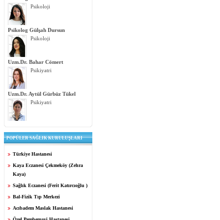
Psikoloji
Psikolog Gülşah Dursun
Psikoloji
Uzm.Dr. Bahar Cömert
Psikiyatri
Uzm.Dr. Aytül Gürbüz Tükel
Psikiyatri
POPÜLER SAĞLIK KURULUŞLARI
Türkiye Hastanesi
Kaya Eczanesi Çekmeköy (Zehra
Kaya)
Sağlık Eczanesi (Ferit Katırcıoğlu )
Bal-Fizik Tıp Merkezi
Acıbadem Maslak Hastanesi
Özel Pembemavi Hastanesi