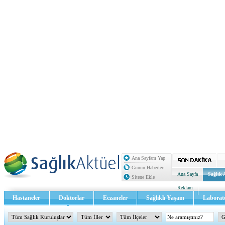
Ana Sayfam Yap
Günün Haberleri
Ana Sayfa
Sağlık 
Sitene Ekle
Reklam
Hastaneler
Doktorlar
Eczaneler
Sağlıklı Yaşam
Laborat
Sağlık TV - Video
İletişim