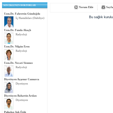
SON EKLENEN DOKTORLAR
Yorum Ekle
Sayfa
Uzm.Dr. Fahrettin Gündoğdu
Bu sağlık kurul
İç Hastalıkları (Dahiliye)
Uzm.Dr. Funda Akaçlı
Radyoloji
Uzm.Dr. Nilgün Eren
Radyoloji
Uzm.Dr. Necati Sönmez
Radyoloji
Diyetisyen Ayşenur Cumurcu
Diyetisyen
Diyetisyen Bahattin Arslan
Diyetisyen
Psikolog Aslı Özlü