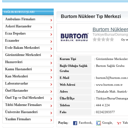
SAĞLIK KURULUŞLARI
Burtom Nükleer Tıp Merkezi
Ambulans Firmaları
Askeri Hastaneler
Burtom Nükleer
Ecza Depoları
Türkiye/Bursa/Osmang
Oy ve
Eczaneler
Evde Bakım Merkezleri
Görüntüleme Merkezleri
Kurum Tipi
: Görüntüleme Merkezler
Huzurevleri
Bağlı Olduğu Sağlık
: Burtom Sağlık Grubu
Kamu Hastaneleri
Grubu
Kan Merkezleri
E-Mail
:
burtom3@burtom.com.t
Laboratuvarlar
Web Adresi
:
www.burtom.com.tr
Özel Hastaneler
Adres
: Tahtakale Mah. Atatürk
Özel Tıp ve Dal Merkezleri
Ülke/İl/İlçe
: Türkiye/Bursa/Osmanga
Tıbbi Malzeme Firmaları
Telefon
: 444 4 224
Üniversite Hastaneleri
Faks
: 02242203377
Yazılım Firmaları
Paylaş
:
Facebook
,
Google
,
Yah