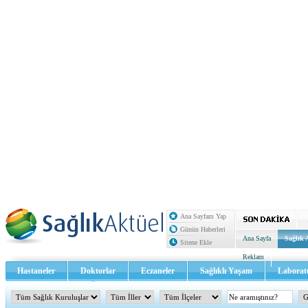
Ana Sayfam Yap
Günün Haberleri
Ana Sayfa
Sağlık 
Sitene Ekle
Reklam
Hastaneler
Doktorlar
Eczaneler
Sağlıklı Yaşam
Laborat
Sağlık TV - Video
İletişim