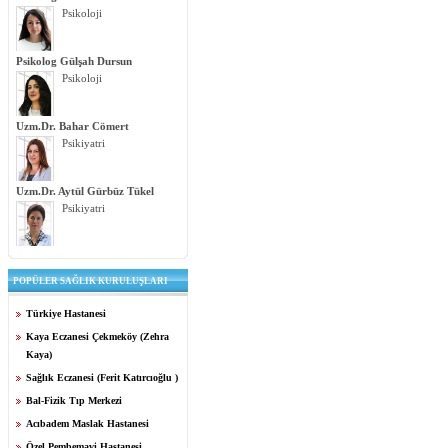
Psikoloji
Psikolog Gülşah Dursun
Psikoloji
Uzm.Dr. Bahar Cömert
Psikiyatri
Uzm.Dr. Aytül Gürbüz Tükel
Psikiyatri
POPÜLER SAĞLIK KURULUŞLARI
Türkiye Hastanesi
Kaya Eczanesi Çekmeköy (Zehra
Kaya)
Sağlık Eczanesi (Ferit Katırcıoğlu )
Bal-Fizik Tıp Merkezi
Acıbadem Maslak Hastanesi
Özel Pembemavi Hastanesi