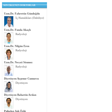
SON EKLENEN DOKTORLAR
Uzm.Dr. Fahrettin Gündoğdu
İç Hastalıkları (Dahiliye)
Uzm.Dr. Funda Akaçlı
Radyoloji
Uzm.Dr. Nilgün Eren
Radyoloji
Uzm.Dr. Necati Sönmez
Radyoloji
Diyetisyen Ayşenur Cumurcu
Diyetisyen
Diyetisyen Bahattin Arslan
Diyetisyen
Psikolog Aslı Özlü