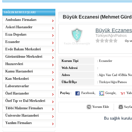
SAĞLIK KURULUŞLARI
Büyük Eczanesi (Mehmet Gürda
Ambulans Firmaları
Askeri Hastaneler
Büyük Eczanesi
Ecza Depoları
Türkiye/Ağrı/Patnos
Oy ve
Eczaneler
Evde Bakım Merkezleri
Görüntüleme Merkezleri
Kurum Tipi
: Eczaneler
Huzurevleri
Web Adresi
:
Kamu Hastaneleri
Adres
: Ağrı Van Cad 45Bila No
Kan Merkezleri
Ülke/İl/İlçe
: Türkiye/Ağrı/Patnos
Laboratuvarlar
Özel Hastaneler
Paylaş
:
Facebook
,
Google
,
Yah
Özel Tıp ve Dal Merkezleri
Yorum Ekle
Sayfa
Tıbbi Malzeme Firmaları
Üniversite Hastaneleri
Bu sağlık kurul
Yazılım Firmaları