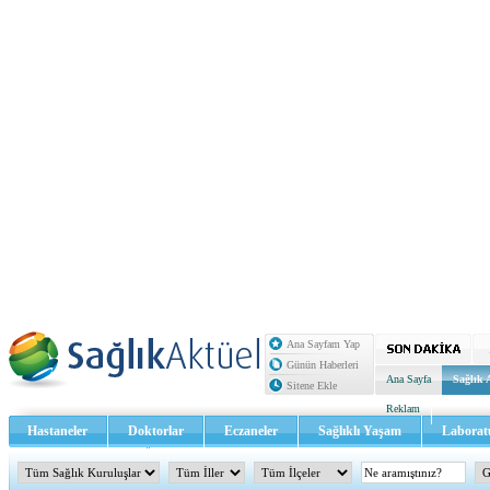
Ana Sayfam Yap
Günün Haberleri
Ana Sayfa
Sağlık 
Sitene Ekle
Reklam
Hastaneler
Doktorlar
Eczaneler
Sağlıklı Yaşam
Laborat
Sağlık TV - Video
İletişim