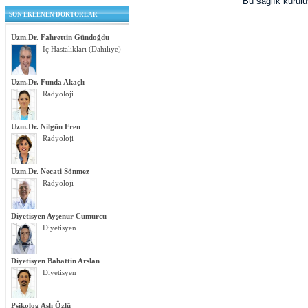
Bu sağlık kurul
SON EKLENEN DOKTORLAR
Uzm.Dr. Fahrettin Gündoğdu
İç Hastalıkları (Dahiliye)
Uzm.Dr. Funda Akaçlı
Radyoloji
Uzm.Dr. Nilgün Eren
Radyoloji
Uzm.Dr. Necati Sönmez
Radyoloji
Diyetisyen Ayşenur Cumurcu
Diyetisyen
Diyetisyen Bahattin Arslan
Diyetisyen
Psikolog Aslı Özlü