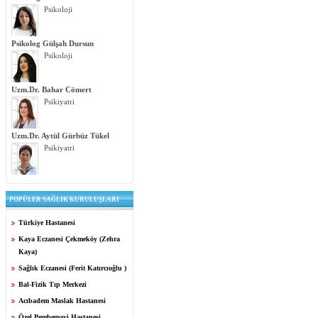
Psikoloji
Psikolog Gülşah Dursun
Psikoloji
Uzm.Dr. Bahar Cömert
Psikiyatri
Uzm.Dr. Aytül Gürbüz Tükel
Psikiyatri
POPÜLER SAĞLIK KURULUŞLARI
Türkiye Hastanesi
Kaya Eczanesi Çekmeköy (Zehra
Kaya)
Sağlık Eczanesi (Ferit Katırcıoğlu )
Bal-Fizik Tıp Merkezi
Acıbadem Maslak Hastanesi
Özel Pembemavi Hastanesi