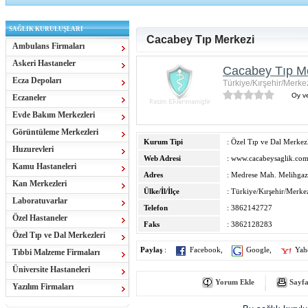
SAĞLIK KURULUŞLARI
Cacabey Tıp Merkezi
Ambulans Firmaları
Askeri Hastaneler
Cacabey Tıp M
Ecza Depoları
Türkiye/Kırşehir/Merkez
Oy ve
Eczaneler
Evde Bakım Merkezleri
Görüntüleme Merkezleri
Kurum Tipi
: Özel Tıp ve Dal Merkezl
Huzurevleri
Web Adresi
:
www.cacabeysaglik.com
Kamu Hastaneleri
Adres
: Medrese Mah. Melihgaz
Kan Merkezleri
Ülke/İl/İlçe
: Türkiye/Kırşehir/Merkez
Laboratuvarlar
Telefon
: 3862142727
Özel Hastaneler
Faks
: 3862128283
Özel Tıp ve Dal Merkezleri
Paylaş
:
Facebook
,
Google
,
Yah
Tıbbi Malzeme Firmaları
Üniversite Hastaneleri
Yorum Ekle
Sayfa
Yazılım Firmaları