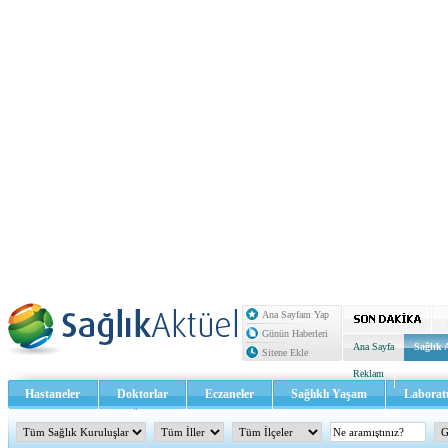
Ana Sayfam Yap
Günün Haberleri
Ana Sayfa
Sağlık 
Sitene Ekle
Reklam
Hastaneler
Doktorlar
Eczaneler
Sağlıklı Yaşam
Laborat
Sağlık TV - Video
İletişim