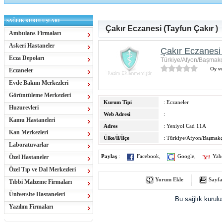
SAĞLIK KURULUŞLARI
Çakır Eczanesi (Tayfun Çakır )
Ambulans Firmaları
Askeri Hastaneler
Çakır Eczanesi 
Ecza Depoları
Türkiye/Afyon/Başmak
Oy ve
Eczaneler
Evde Bakım Merkezleri
Görüntüleme Merkezleri
Kurum Tipi
: Eczaneler
Huzurevleri
Web Adresi
:
Kamu Hastaneleri
Adres
: Yeniyol Cad 11A
Kan Merkezleri
Ülke/İl/İlçe
: Türkiye/Afyon/Başmakç
Laboratuvarlar
Özel Hastaneler
Paylaş
:
Facebook
,
Google
,
Yah
Özel Tıp ve Dal Merkezleri
Yorum Ekle
Sayfa
Tıbbi Malzeme Firmaları
Üniversite Hastaneleri
Bu sağlık kurul
Yazılım Firmaları