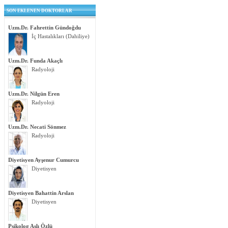
SON EKLENEN DOKTORLAR
Uzm.Dr. Fahrettin Gündoğdu
İç Hastalıkları (Dahiliye)
Uzm.Dr. Funda Akaçlı
Radyoloji
Uzm.Dr. Nilgün Eren
Radyoloji
Uzm.Dr. Necati Sönmez
Radyoloji
Diyetisyen Ayşenur Cumurcu
Diyetisyen
Diyetisyen Bahattin Arslan
Diyetisyen
Psikolog Aslı Özlü