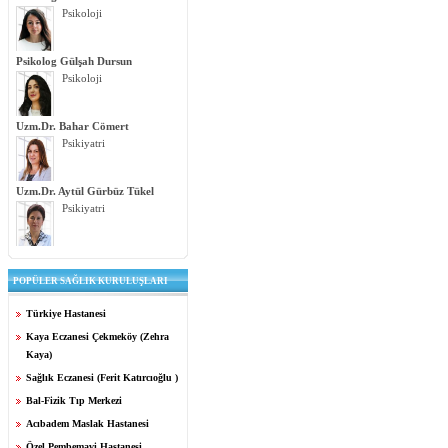
Psikoloji
Psikolog Gülşah Dursun
Psikoloji
Uzm.Dr. Bahar Cömert
Psikiyatri
Uzm.Dr. Aytül Gürbüz Tükel
Psikiyatri
POPÜLER SAĞLIK KURULUŞLARI
Türkiye Hastanesi
Kaya Eczanesi Çekmeköy (Zehra
Kaya)
Sağlık Eczanesi (Ferit Katırcıoğlu )
Bal-Fizik Tıp Merkezi
Acıbadem Maslak Hastanesi
Özel Pembemavi Hastanesi