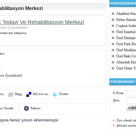
YENİ SAĞLIK KU
bilitasyon Merkezi
Akademi Hast
Defne Hastan
k Tedavi Ve Rehabilitasyon Merkezi
Coşkun Ambu
rkez (Çanakkale)
Özel İstanbul
rmek için tıklayınız
Özel Düztepe
Özel Park Hos
Özel Medikar
eri
Özel Baki Uz
Altınoluk Ek
7
Özel Ömür T
kez (Çanakkale)
ÜYE İŞLEMLERİ
E-Posta
oo
,
Digg
,
Del.icio.us
,
Twitter
Şifre
yı Yazdır
Yukarı
uşuna henüz yorum eklenmemiştir.
Üye olmak is
Şifremi unut