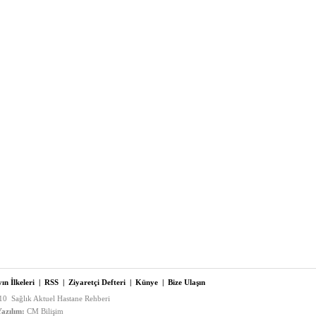
ın İlkeleri
|
RSS
|
Ziyaretçi Defteri
|
Künye
|
Bize Ulaşın
0 Sağlık Aktuel Hastane Rehberi
azılım:
CM Bilişim