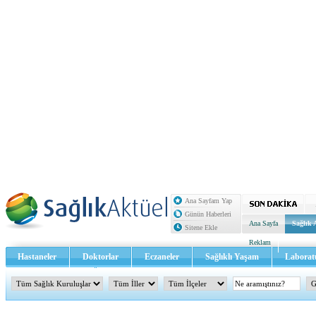
Ana Sayfam Yap
Günün Haberleri
Ana Sayfa
Sağlık 
Sitene Ekle
Reklam
Hastaneler
Doktorlar
Eczaneler
Sağlıklı Yaşam
Laborat
Sağlık TV - Video
İletişim