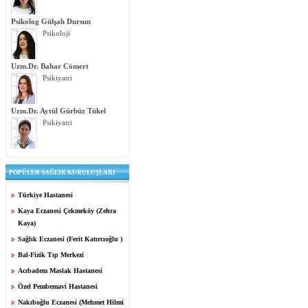
Psikolog Gülşah Dursun
Psikoloji
Uzm.Dr. Bahar Cömert
Psikiyatri
Uzm.Dr. Aytül Gürbüz Tükel
Psikiyatri
POPÜLER SAĞLIK KURULUŞLARI
Türkiye Hastanesi
Kaya Eczanesi Çekmeköy (Zehra
Kaya)
Sağlık Eczanesi (Ferit Katırcıoğlu )
Bal-Fizik Tıp Merkezi
Acıbadem Maslak Hastanesi
Özel Pembemavi Hastanesi
Nakıboğlu Eczanesi (Mehmet Hilmi