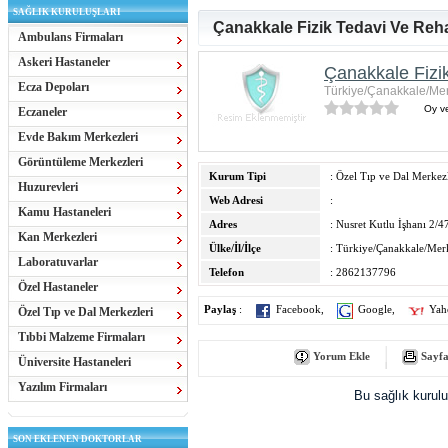
SAĞLIK KURULUŞLARI
Çanakkale Fizik Tedavi Ve Reha
Ambulans Firmaları
Askeri Hastaneler
Çanakkale Fizi
Ecza Depoları
Türkiye/Çanakkale/Me
Oy ve
Eczaneler
Evde Bakım Merkezleri
Görüntüleme Merkezleri
Kurum Tipi
: Özel Tıp ve Dal Merkezl
Huzurevleri
Web Adresi
:
Kamu Hastaneleri
Adres
: Nusret Kutlu İşhanı 2/4
Kan Merkezleri
Ülke/İl/İlçe
: Türkiye/Çanakkale/Mer
Laboratuvarlar
Telefon
: 2862137796
Özel Hastaneler
Paylaş
:
Facebook
,
Google
,
Yah
Özel Tıp ve Dal Merkezleri
Tıbbi Malzeme Firmaları
Yorum Ekle
Sayfa
Üniversite Hastaneleri
Yazılım Firmaları
Bu sağlık kurul
SON EKLENEN DOKTORLAR