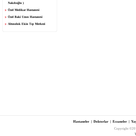
Nakıboğlu )
Özel Medikar Hastanesi
Özel Baki Uzun Hastanesi
Altınoluk Ekin Tıp Merkezi
Hastaneler
|
Doktorlar
|
Eczaneler
|
Yay
Copyright ©201
Y