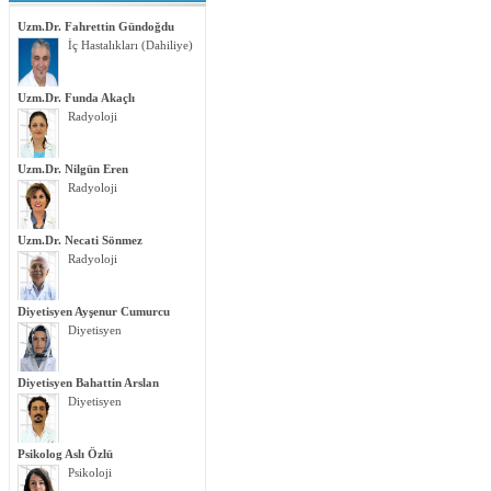
Uzm.Dr. Fahrettin Gündoğdu
İç Hastalıkları (Dahiliye)
Uzm.Dr. Funda Akaçlı
Radyoloji
Uzm.Dr. Nilgün Eren
Radyoloji
Uzm.Dr. Necati Sönmez
Radyoloji
Diyetisyen Ayşenur Cumurcu
Diyetisyen
Diyetisyen Bahattin Arslan
Diyetisyen
Psikolog Aslı Özlü
Psikoloji