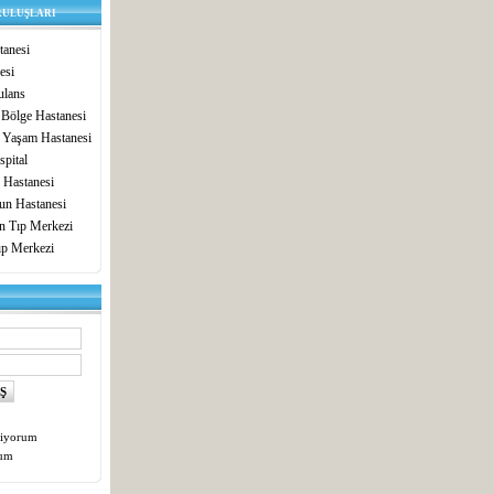
RULUŞLARI
anesi
esi
lans
 Bölge Hastanesi
 Yaşam Hastanesi
pital
 Hastanesi
un Hastanesi
in Tıp Merkezi
ıp Merkezi
tiyorum
tum