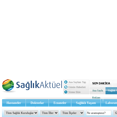
Ana Sayfam Yap
Günün Haberleri
Ana Sayfa
Sağlık 
Sitene Ekle
Reklam
Hastaneler
Doktorlar
Eczaneler
Sağlıklı Yaşam
Laborat
Sağlık TV - Video
İletişim