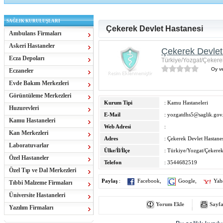
SAĞLIK KURULUŞLARI
Çekerek Devlet Hastanesi
Ambulans Firmaları
Askeri Hastaneler
Çekerek Devlet
Ecza Depoları
Türkiye/Yozgat/Çekere
Oy ve
Eczaneler
Evde Bakım Merkezleri
Görüntüleme Merkezleri
Kurum Tipi
: Kamu Hastaneleri
Huzurevleri
E-Mail
:
yozgatdhs5@saglik.gov.
Kamu Hastaneleri
Web Adresi
:
Kan Merkezleri
Adres
: Çekerek Devlet Hastane
Laboratuvarlar
Ülke/İl/İlçe
: Türkiye/Yozgat/Çekere
Özel Hastaneler
Telefon
: 3544682519
Özel Tıp ve Dal Merkezleri
Paylaş
:
Facebook
,
Google
,
Yah
Tıbbi Malzeme Firmaları
Üniversite Hastaneleri
Yorum Ekle
Sayfa
Yazılım Firmaları