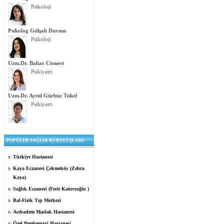
Psikoloji
Psikolog Gülşah Dursun
Psikoloji
Uzm.Dr. Bahar Cömert
Psikiyatri
Uzm.Dr. Aytül Gürbüz Tükel
Psikiyatri
POPÜLER SAĞLIK KURULUŞLARI
Türkiye Hastanesi
Kaya Eczanesi Çekmeköy (Zehra
Kaya)
Sağlık Eczanesi (Ferit Katırcıoğlu )
Bal-Fizik Tıp Merkezi
Acıbadem Maslak Hastanesi
Özel Pembemavi Hastanesi