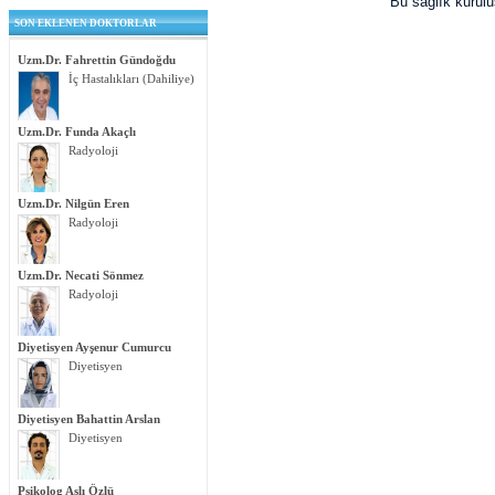
Bu sağlık kurul
SON EKLENEN DOKTORLAR
Uzm.Dr. Fahrettin Gündoğdu
İç Hastalıkları (Dahiliye)
Uzm.Dr. Funda Akaçlı
Radyoloji
Uzm.Dr. Nilgün Eren
Radyoloji
Uzm.Dr. Necati Sönmez
Radyoloji
Diyetisyen Ayşenur Cumurcu
Diyetisyen
Diyetisyen Bahattin Arslan
Diyetisyen
Psikolog Aslı Özlü