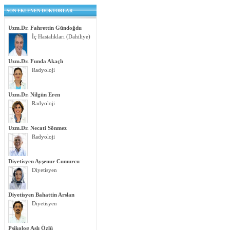
SON EKLENEN DOKTORLAR
Uzm.Dr. Fahrettin Gündoğdu
İç Hastalıkları (Dahiliye)
Uzm.Dr. Funda Akaçlı
Radyoloji
Uzm.Dr. Nilgün Eren
Radyoloji
Uzm.Dr. Necati Sönmez
Radyoloji
Diyetisyen Ayşenur Cumurcu
Diyetisyen
Diyetisyen Bahattin Arslan
Diyetisyen
Psikolog Aslı Özlü