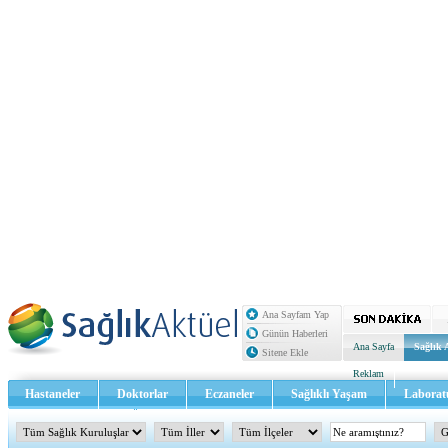
Ana Sayfam Yap
Günün Haberleri
Ana Sayfa
Sağlık 
Sitene Ekle
Reklam
Hastaneler
Doktorlar
Eczaneler
Sağlıklı Yaşam
Laborat
Sağlık TV - Video
İletişim