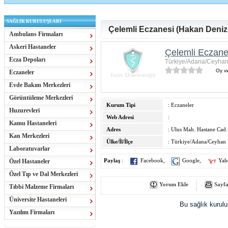
SAĞLIK KURULUŞLARI
Çelemli Eczanesi (Hakan Deniz
Ambulans Firmaları
Askeri Hastaneler
Çelemli Eczane
Ecza Depoları
Türkiye/Adana/Ceyha
Oy ve
Eczaneler
Evde Bakım Merkezleri
Görüntüleme Merkezleri
Kurum Tipi
: Eczaneler
Huzurevleri
Web Adresi
:
Kamu Hastaneleri
Adres
: Ulus Mah. Hastane Cad.
Kan Merkezleri
Ülke/İl/İlçe
: Türkiye/Adana/Ceyhan
Laboratuvarlar
Özel Hastaneler
Paylaş
:
Facebook
,
Google
,
Yah
Özel Tıp ve Dal Merkezleri
Yorum Ekle
Sayfa
Tıbbi Malzeme Firmaları
Üniversite Hastaneleri
Bu sağlık kurul
Yazılım Firmaları