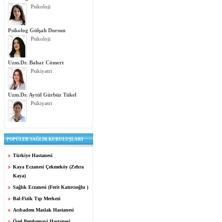
Psikoloji
Psikolog Gülşah Dursun
Psikoloji
Uzm.Dr. Bahar Cömert
Psikiyatri
Uzm.Dr. Aytül Gürbüz Tükel
Psikiyatri
POPÜLER SAĞLIK KURULUŞLARI
Türkiye Hastanesi
Kaya Eczanesi Çekmeköy (Zehra
Kaya)
Sağlık Eczanesi (Ferit Katırcıoğlu )
Bal-Fizik Tıp Merkezi
Acıbadem Maslak Hastanesi
Özel Pembemavi Hastanesi