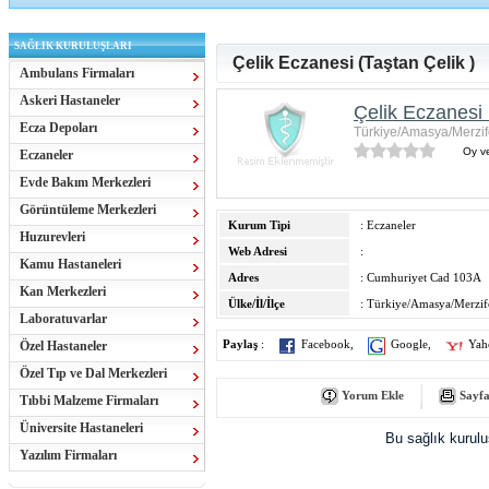
SAĞLIK KURULUŞLARI
Çelik Eczanesi (Taştan Çelik )
Ambulans Firmaları
Askeri Hastaneler
Çelik Eczanesi 
Ecza Depoları
Türkiye/Amasya/Merzi
Oy ve
Eczaneler
Evde Bakım Merkezleri
Görüntüleme Merkezleri
Kurum Tipi
: Eczaneler
Huzurevleri
Web Adresi
:
Kamu Hastaneleri
Adres
: Cumhuriyet Cad 103A
Kan Merkezleri
Ülke/İl/İlçe
: Türkiye/Amasya/Merzi
Laboratuvarlar
Özel Hastaneler
Paylaş
:
Facebook
,
Google
,
Yah
Özel Tıp ve Dal Merkezleri
Yorum Ekle
Sayfa
Tıbbi Malzeme Firmaları
Üniversite Hastaneleri
Bu sağlık kurul
Yazılım Firmaları