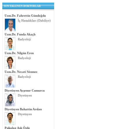
SON EKLENEN DOKTORLAR
Uzm.Dr. Fahrettin Gündoğdu
İç Hastalıkları (Dahiliye)
Uzm.Dr. Funda Akaçlı
Radyoloji
Uzm.Dr. Nilgün Eren
Radyoloji
Uzm.Dr. Necati Sönmez
Radyoloji
Diyetisyen Ayşenur Cumurcu
Diyetisyen
Diyetisyen Bahattin Arslan
Diyetisyen
Psikolog Aslı Özlü