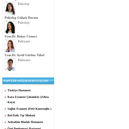
Psikoloji
Psikolog Gülşah Dursun
Psikoloji
Uzm.Dr. Bahar Cömert
Psikiyatri
Uzm.Dr. Aytül Gürbüz Tükel
Psikiyatri
POPÜLER SAĞLIK KURULUŞLARI
Türkiye Hastanesi
Kaya Eczanesi Çekmeköy (Zehra
Kaya)
Sağlık Eczanesi (Ferit Katırcıoğlu )
Bal-Fizik Tıp Merkezi
Acıbadem Maslak Hastanesi
Özel Pembemavi Hastanesi