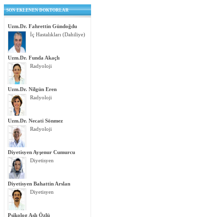
SON EKLENEN DOKTORLAR
Uzm.Dr. Fahrettin Gündoğdu
İç Hastalıkları (Dahiliye)
Uzm.Dr. Funda Akaçlı
Radyoloji
Uzm.Dr. Nilgün Eren
Radyoloji
Uzm.Dr. Necati Sönmez
Radyoloji
Diyetisyen Ayşenur Cumurcu
Diyetisyen
Diyetisyen Bahattin Arslan
Diyetisyen
Psikolog Aslı Özlü