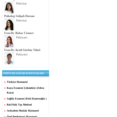
Psikoloji
Psikolog Gülşah Dursun
Psikoloji
Uzm.Dr. Bahar Cömert
Psikiyatri
Uzm.Dr. Aytül Gürbüz Tükel
Psikiyatri
POPÜLER SAĞLIK KURULUŞLARI
Türkiye Hastanesi
Kaya Eczanesi Çekmeköy (Zehra
Kaya)
Sağlık Eczanesi (Ferit Katırcıoğlu )
Bal-Fizik Tıp Merkezi
Acıbadem Maslak Hastanesi
Özel Pembemavi Hastanesi