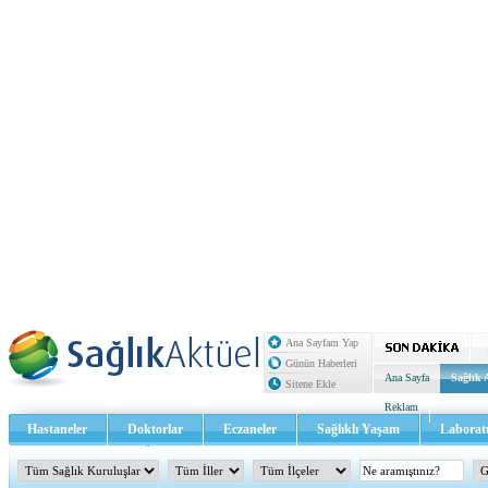
Ana Sayfam Yap
Günün Haberleri
Ana Sayfa
Sağlık 
Sitene Ekle
Reklam
Hastaneler
Doktorlar
Eczaneler
Sağlıklı Yaşam
Laborat
Sağlık TV - Video
İletişim