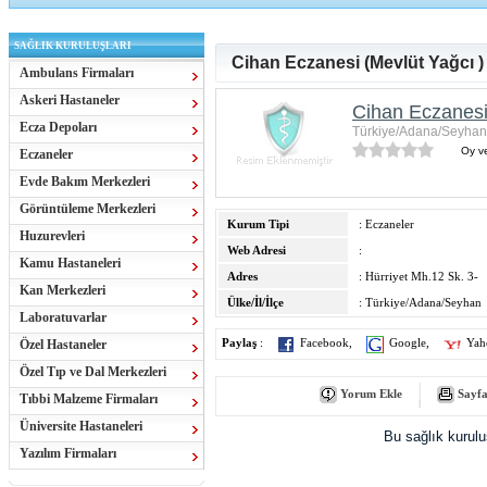
SAĞLIK KURULUŞLARI
Cihan Eczanesi (Mevlüt Yağcı )
Ambulans Firmaları
Askeri Hastaneler
Cihan Eczanesi
Ecza Depoları
Türkiye/Adana/Seyhan
Oy ve
Eczaneler
Evde Bakım Merkezleri
Görüntüleme Merkezleri
Kurum Tipi
: Eczaneler
Huzurevleri
Web Adresi
:
Kamu Hastaneleri
Adres
: Hürriyet Mh.12 Sk. 3-
Kan Merkezleri
Ülke/İl/İlçe
: Türkiye/Adana/Seyhan
Laboratuvarlar
Özel Hastaneler
Paylaş
:
Facebook
,
Google
,
Yah
Özel Tıp ve Dal Merkezleri
Yorum Ekle
Sayfa
Tıbbi Malzeme Firmaları
Üniversite Hastaneleri
Bu sağlık kurul
Yazılım Firmaları