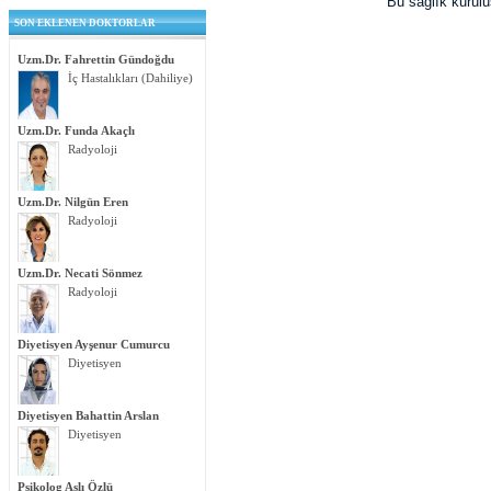
Bu sağlık kurul
SON EKLENEN DOKTORLAR
Uzm.Dr. Fahrettin Gündoğdu
İç Hastalıkları (Dahiliye)
Uzm.Dr. Funda Akaçlı
Radyoloji
Uzm.Dr. Nilgün Eren
Radyoloji
Uzm.Dr. Necati Sönmez
Radyoloji
Diyetisyen Ayşenur Cumurcu
Diyetisyen
Diyetisyen Bahattin Arslan
Diyetisyen
Psikolog Aslı Özlü