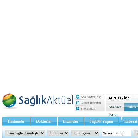
Ana Sayfam Yap
Günün Haberleri
Ana Sayfa
Sağlık 
Sitene Ekle
Reklam
Hastaneler
Doktorlar
Eczaneler
Sağlıklı Yaşam
Laborat
Sağlık TV - Video
İletişim