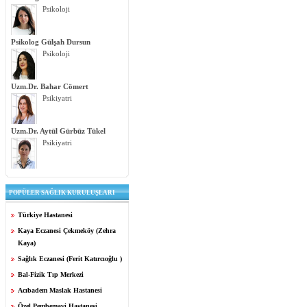
Psikoloji
Psikolog Gülşah Dursun
Psikoloji
Uzm.Dr. Bahar Cömert
Psikiyatri
Uzm.Dr. Aytül Gürbüz Tükel
Psikiyatri
POPÜLER SAĞLIK KURULUŞLARI
Türkiye Hastanesi
Kaya Eczanesi Çekmeköy (Zehra
Kaya)
Sağlık Eczanesi (Ferit Katırcıoğlu )
Bal-Fizik Tıp Merkezi
Acıbadem Maslak Hastanesi
Özel Pembemavi Hastanesi