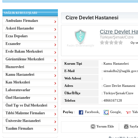
SAĞLIK KURULUŞLARI
Cizre Devlet Hastanesi
Ambulans Firmaları
Askeri Hastaneler
Cizre Devlet H
Ecza Depoları
Türkiye/Şırnak/Cizre
Oy ve
Eczaneler
Evde Bakım Merkezleri
Görüntüleme Merkezleri
Kurum Tipi
: Kamu Hastaneleri
Huzurevleri
E-Mail
:
sirnakdhs2@saglik.gov.
Kamu Hastaneleri
Web Adresi
:
Kan Merkezleri
Adres
: Cizre Devlet Hastanesi
Laboratuvarlar
Ülke/İl/İlçe
: Türkiye/Şırnak/Cizre
Özel Hastaneler
Telefon
: 4866167128
Özel Tıp ve Dal Merkezleri
Paylaş
:
Facebook
,
Google
,
Yah
Tıbbi Malzeme Firmaları
Üniversite Hastaneleri
Yorum Ekle
Sayfa
Yazılım Firmaları