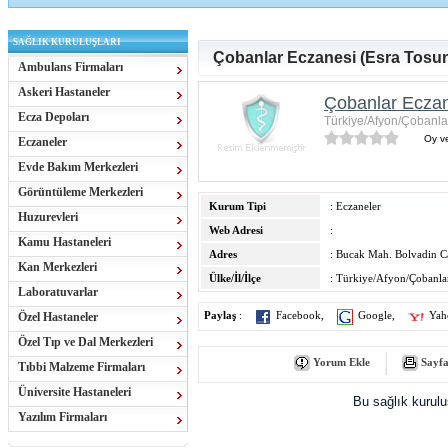
SAĞLIK KURULUŞLARI
Çobanlar Eczanesi (Esra Tosun
Ambulans Firmaları
Askeri Hastaneler
Çobanlar Eczan
Ecza Depoları
Türkiye/Afyon/Çobanla
Oy ve
Eczaneler
Evde Bakım Merkezleri
Görüntüleme Merkezleri
Kurum Tipi
: Eczaneler
Huzurevleri
Web Adresi
:
Kamu Hastaneleri
Adres
: Bucak Mah. Bolvadin C
Kan Merkezleri
Ülke/İl/İlçe
: Türkiye/Afyon/Çobanla
Laboratuvarlar
Özel Hastaneler
Paylaş
:
Facebook
,
Google
,
Yah
Özel Tıp ve Dal Merkezleri
Yorum Ekle
Sayfa
Tıbbi Malzeme Firmaları
Üniversite Hastaneleri
Bu sağlık kurul
Yazılım Firmaları