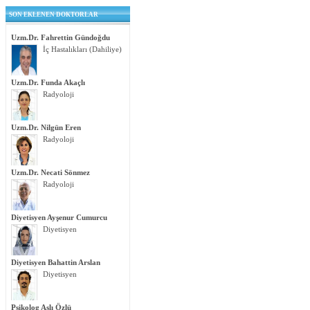
SON EKLENEN DOKTORLAR
Uzm.Dr. Fahrettin Gündoğdu
İç Hastalıkları (Dahiliye)
Uzm.Dr. Funda Akaçlı
Radyoloji
Uzm.Dr. Nilgün Eren
Radyoloji
Uzm.Dr. Necati Sönmez
Radyoloji
Diyetisyen Ayşenur Cumurcu
Diyetisyen
Diyetisyen Bahattin Arslan
Diyetisyen
Psikolog Aslı Özlü