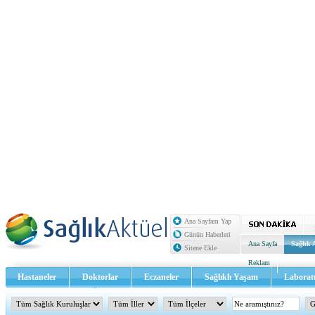
Ana Sayfam Yap
Günün Haberleri
Ana Sayfa
Sağlık 
Sitene Ekle
Reklam
Hastaneler
Doktorlar
Eczaneler
Sağlıklı Yaşam
Laborat
Sağlık TV - Video
İletişim