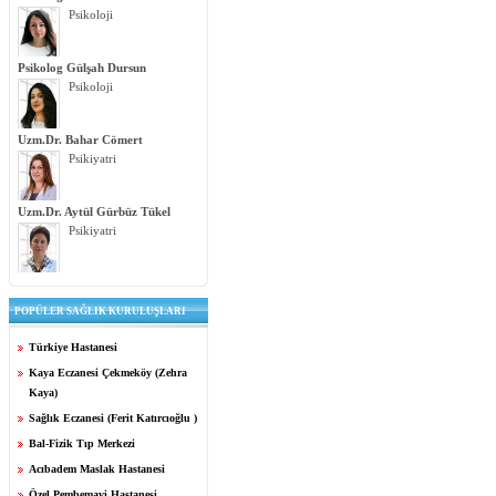
Psikoloji
Psikolog Gülşah Dursun
Psikoloji
Uzm.Dr. Bahar Cömert
Psikiyatri
Uzm.Dr. Aytül Gürbüz Tükel
Psikiyatri
POPÜLER SAĞLIK KURULUŞLARI
Türkiye Hastanesi
Kaya Eczanesi Çekmeköy (Zehra
Kaya)
Sağlık Eczanesi (Ferit Katırcıoğlu )
Bal-Fizik Tıp Merkezi
Acıbadem Maslak Hastanesi
Özel Pembemavi Hastanesi