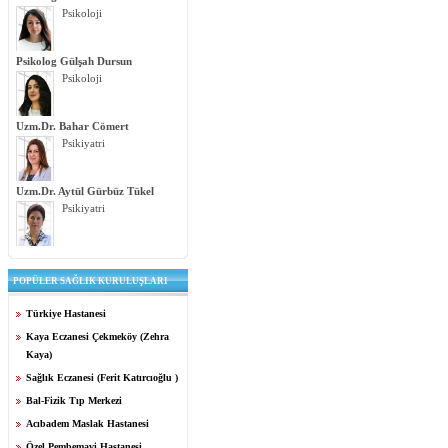
Psikoloji
Psikolog Gülşah Dursun
Psikoloji
Uzm.Dr. Bahar Cömert
Psikiyatri
Uzm.Dr. Aytül Gürbüz Tükel
Psikiyatri
POPÜLER SAĞLIK KURULUŞLARI
Türkiye Hastanesi
Kaya Eczanesi Çekmeköy (Zehra
Kaya)
Sağlık Eczanesi (Ferit Katırcıoğlu )
Bal-Fizik Tıp Merkezi
Acıbadem Maslak Hastanesi
Özel Pembemavi Hastanesi