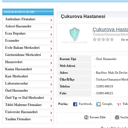
SAĞLIK KURULUŞLARI
Çukurova Hastanesi
Ambulans Firmaları
Askeri Hastaneler
Çukurova Hast
Ecza Depoları
Türkiye/Osmaniye/Mer
Oy ve
Eczaneler
Evde Bakım Merkezleri
Görüntüleme Merkezleri
Kurum Tipi
: Özel Hastaneler
Huzurevleri
Web Adresi
:
Kamu Hastaneleri
Adres
: Rayfbey Mah.Dr.Devlet
Kan Merkezleri
Ülke/İl/İlçe
: Türkiye/Osmaniye/Mer
Laboratuvarlar
Telefon
: 3288148619
Özel Hastaneler
Faks
: 3288148625
Özel Tıp ve Dal Merkezleri
Paylaş
:
Facebook
,
Google
,
Yah
Tıbbi Malzeme Firmaları
Üniversite Hastaneleri
Yorum Ekle
Sayfa
Yazılım Firmaları