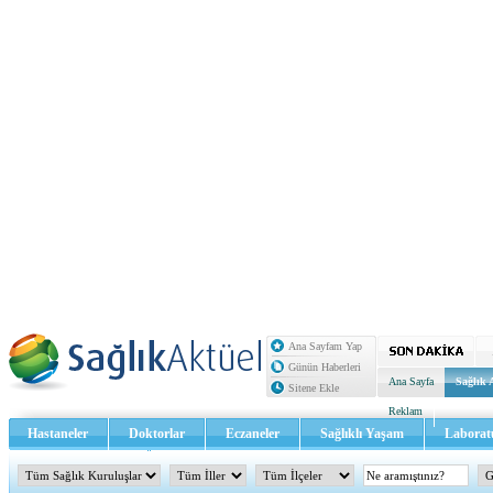
Ana Sayfam Yap
Günün Haberleri
Ana Sayfa
Sağlık 
Sitene Ekle
Reklam
Hastaneler
Doktorlar
Eczaneler
Sağlıklı Yaşam
Laborat
Sağlık TV - Video
İletişim