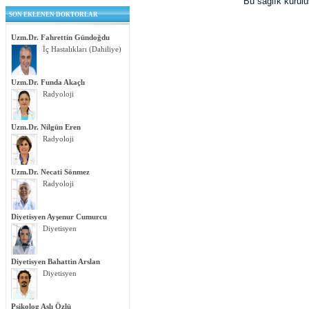
Bu sağlık kurul
SON EKLENEN DOKTORLAR
Uzm.Dr. Fahrettin Gündoğdu
İç Hastalıkları (Dahiliye)
Uzm.Dr. Funda Akaçlı
Radyoloji
Uzm.Dr. Nilgün Eren
Radyoloji
Uzm.Dr. Necati Sönmez
Radyoloji
Diyetisyen Ayşenur Cumurcu
Diyetisyen
Diyetisyen Bahattin Arslan
Diyetisyen
Psikolog Aslı Özlü