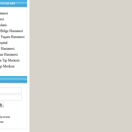
RULUŞLARI
anesi
esi
lans
 Bölge Hastanesi
 Yaşam Hastanesi
pital
 Hastanesi
un Hastanesi
in Tıp Merkezi
ıp Merkezi
tiyorum
tum