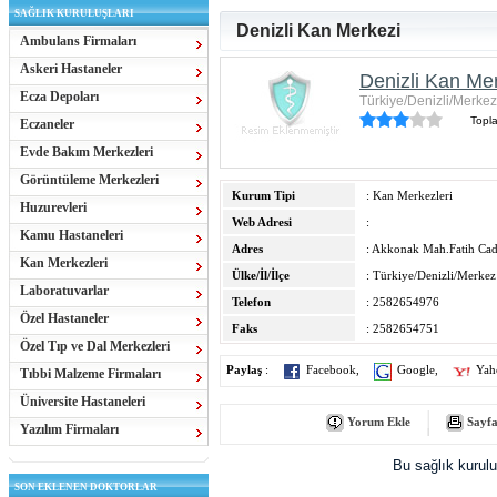
SAĞLIK KURULUŞLARI
Denizli Kan Merkezi
Ambulans Firmaları
Askeri Hastaneler
Denizli Kan Me
Ecza Depoları
Türkiye/Denizli/Merkez
Topl
Eczaneler
Evde Bakım Merkezleri
Görüntüleme Merkezleri
Kurum Tipi
: Kan Merkezleri
Huzurevleri
Web Adresi
:
Kamu Hastaneleri
Adres
: Akkonak Mah.Fatih Ca
Kan Merkezleri
Ülke/İl/İlçe
: Türkiye/Denizli/Merkez
Laboratuvarlar
Telefon
: 2582654976
Özel Hastaneler
Faks
: 2582654751
Özel Tıp ve Dal Merkezleri
Paylaş
:
Facebook
,
Google
,
Yah
Tıbbi Malzeme Firmaları
Üniversite Hastaneleri
Yorum Ekle
Sayfa
Yazılım Firmaları
Bu sağlık kurul
SON EKLENEN DOKTORLAR