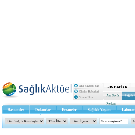
Ana Sayfam Yap
Günün Haberleri
Ana Sayfa
Sağlık 
Sitene Ekle
Reklam
Hastaneler
Doktorlar
Eczaneler
Sağlıklı Yaşam
Laborat
Sağlık TV - Video
İletişim