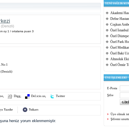
YENİ SAĞLIK KU
Akademi Hast
Defne Hastan
rkezi
Coşkun Ambu
 (Denizli)
Özel İstanbul
am oy 1 / ortalama puan 3
Özel Düztepe
Özel Park Hos
Özel Medikar
Özel Baki Uz
Altınoluk Ek
d.No:1
Özel Ömür T
 (Denizli)
ÜYE İŞLEMLERİ
E-Posta
Şifre
oo
,
Digg
,
Del.icio.us
,
Twitter
yı Yazdır
Yukarı
Üye olmak is
Şifremi unut
uşuna henüz yorum eklenmemiştir.