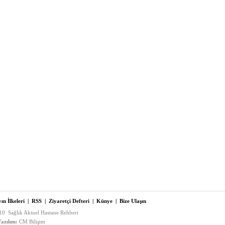
ın İlkeleri
|
RSS
|
Ziyaretçi Defteri
|
Künye
|
Bize Ulaşın
0 Sağlık Aktuel Hastane Rehberi
azılım:
CM Bilişim