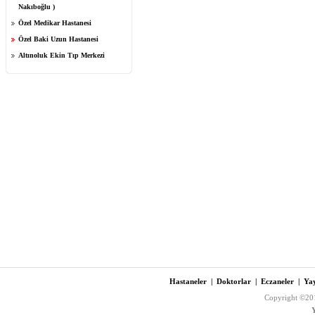
Nakıboğlu )
Özel Medikar Hastanesi
Özel Baki Uzun Hastanesi
Altınoluk Ekin Tıp Merkezi
Hastaneler
|
Doktorlar
|
Eczaneler
|
Yay
Copyright ©201
Y