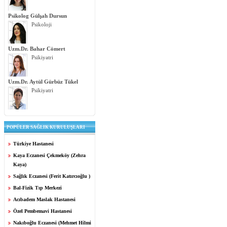
Psikolog Gülşah Dursun
Psikoloji
Uzm.Dr. Bahar Cömert
Psikiyatri
Uzm.Dr. Aytül Gürbüz Tükel
Psikiyatri
POPÜLER SAĞLIK KURULUŞLARI
Türkiye Hastanesi
Kaya Eczanesi Çekmeköy (Zehra
Kaya)
Sağlık Eczanesi (Ferit Katırcıoğlu )
Bal-Fizik Tıp Merkezi
Acıbadem Maslak Hastanesi
Özel Pembemavi Hastanesi
Nakıboğlu Eczanesi (Mehmet Hilmi