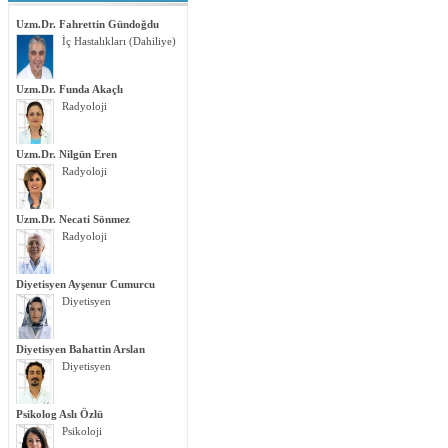
Uzm.Dr. Fahrettin Gündoğdu
İç Hastalıkları (Dahiliye)
Uzm.Dr. Funda Akaçlı
Radyoloji
Uzm.Dr. Nilgün Eren
Radyoloji
Uzm.Dr. Necati Sönmez
Radyoloji
Diyetisyen Ayşenur Cumurcu
Diyetisyen
Diyetisyen Bahattin Arslan
Diyetisyen
Psikolog Aslı Özlü
Psikoloji