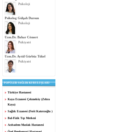
Psikoloji
Psikolog Gülşah Dursun
Psikoloji
Uzm.Dr. Bahar Cömert
Psikiyatri
Uzm.Dr. Aytül Gürbüz Tükel
Psikiyatri
POPÜLER SAĞLIK KURULUŞLARI
Türkiye Hastanesi
Kaya Eczanesi Çekmeköy (Zehra
Kaya)
Sağlık Eczanesi (Ferit Katırcıoğlu )
Bal-Fizik Tıp Merkezi
Acıbadem Maslak Hastanesi
Özel Pembemavi Hastanesi