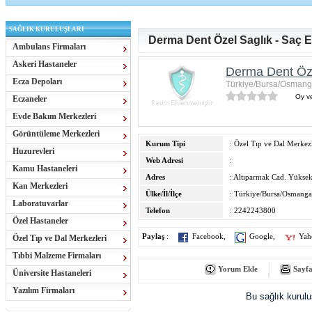
SAĞLIK KURULUŞLARI
Derma Dent Özel Saglık - Saç 
Ambulans Firmaları
Askeri Hastaneler
Derma Dent Öze
Ecza Depoları
Türkiye/Bursa/Osmang
Oy ve
Eczaneler
Evde Bakım Merkezleri
Görüntüleme Merkezleri
Kurum Tipi
: Özel Tıp ve Dal Merkezl
Huzurevleri
Web Adresi
:
Kamu Hastaneleri
Adres
: Altıparmak Cad. Yüksek
Kan Merkezleri
Ülke/İl/İlçe
: Türkiye/Bursa/Osmanga
Laboratuvarlar
Telefon
: 2242243800
Özel Hastaneler
Paylaş
:
Facebook
,
Google
,
Yah
Özel Tıp ve Dal Merkezleri
Tıbbi Malzeme Firmaları
Yorum Ekle
Sayfa
Üniversite Hastaneleri
Yazılım Firmaları
Bu sağlık kurul