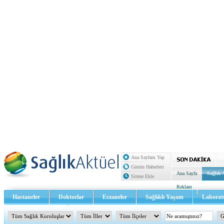
Ana Sayfam Yap
Günün Haberleri
Ana Sayfa
Sağlık 
Sitene Ekle
Reklam
Hastaneler
Doktorlar
Eczaneler
Sağlıklı Yaşam
Laborat
Sağlık TV - Video
İletişim