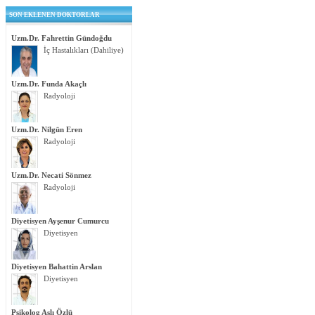
SON EKLENEN DOKTORLAR
Uzm.Dr. Fahrettin Gündoğdu
İç Hastalıkları (Dahiliye)
Uzm.Dr. Funda Akaçlı
Radyoloji
Uzm.Dr. Nilgün Eren
Radyoloji
Uzm.Dr. Necati Sönmez
Radyoloji
Diyetisyen Ayşenur Cumurcu
Diyetisyen
Diyetisyen Bahattin Arslan
Diyetisyen
Psikolog Aslı Özlü