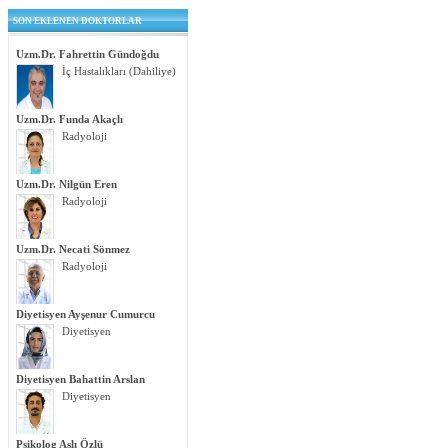
SON EKLENEN DOKTORLAR
Uzm.Dr. Fahrettin Gündoğdu
İç Hastalıkları (Dahiliye)
Uzm.Dr. Funda Akaçlı
Radyoloji
Uzm.Dr. Nilgün Eren
Radyoloji
Uzm.Dr. Necati Sönmez
Radyoloji
Diyetisyen Ayşenur Cumurcu
Diyetisyen
Diyetisyen Bahattin Arslan
Diyetisyen
Psikolog Aslı Özlü