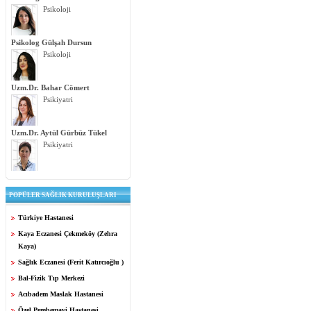
Psikoloji
Psikolog Gülşah Dursun
Psikoloji
Uzm.Dr. Bahar Cömert
Psikiyatri
Uzm.Dr. Aytül Gürbüz Tükel
Psikiyatri
POPÜLER SAĞLIK KURULUŞLARI
Türkiye Hastanesi
Kaya Eczanesi Çekmeköy (Zehra
Kaya)
Sağlık Eczanesi (Ferit Katırcıoğlu )
Bal-Fizik Tıp Merkezi
Acıbadem Maslak Hastanesi
Özel Pembemavi Hastanesi