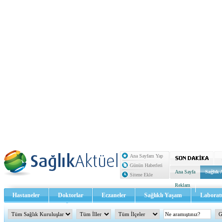
Ana Sayfam Yap
Günün Haberleri
Ana Sayfa
Sağlık 
Sitene Ekle
Reklam
Hastaneler
Doktorlar
Eczaneler
Sağlıklı Yaşam
Laborat
Sağlık TV - Video
İletişim