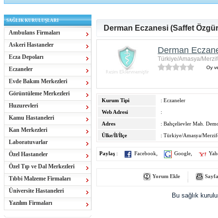
SAĞLIK KURULUŞLARI
Derman Eczanesi (Saffet Özgür
Ambulans Firmaları
Askeri Hastaneler
Derman Eczanes
Ecza Depoları
Türkiye/Amasya/Merzi
Oy ve
Eczaneler
Evde Bakım Merkezleri
Görüntüleme Merkezleri
Kurum Tipi
: Eczaneler
Huzurevleri
Web Adresi
:
Kamu Hastaneleri
Adres
: Bahçelievler Mah. Dem
Kan Merkezleri
Ülke/İl/İlçe
: Türkiye/Amasya/Merzi
Laboratuvarlar
Özel Hastaneler
Paylaş
:
Facebook
,
Google
,
Yah
Özel Tıp ve Dal Merkezleri
Yorum Ekle
Sayfa
Tıbbi Malzeme Firmaları
Üniversite Hastaneleri
Bu sağlık kurul
Yazılım Firmaları