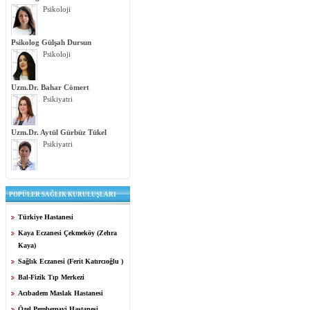
Psikoloji
Psikolog Gülşah Dursun
Psikoloji
Uzm.Dr. Bahar Cömert
Psikiyatri
Uzm.Dr. Aytül Gürbüz Tükel
Psikiyatri
POPÜLER SAĞLIK KURULUŞLARI
Türkiye Hastanesi
Kaya Eczanesi Çekmeköy (Zehra
Kaya)
Sağlık Eczanesi (Ferit Katırcıoğlu )
Bal-Fizik Tıp Merkezi
Acıbadem Maslak Hastanesi
Özel Pembemavi Hastanesi