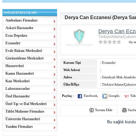
SAĞLIK KURULUŞLARI
Derya Can Eczanesi (Derya Sar
Ambulans Firmaları
Askeri Hastaneler
Derya Can Ecza
Ecza Depoları
Türkiye/Adana/Çukuro
Oy ve
Eczaneler
Evde Bakım Merkezleri
Görüntüleme Merkezleri
Kurum Tipi
: Eczaneler
Huzurevleri
Web Adresi
:
Kamu Hastaneleri
Adres
: Güzelyalı Mah.Anadolu 
Kan Merkezleri
Ülke/İl/İlçe
: Türkiye/Adana/Çukuro
Laboratuvarlar
Özel Hastaneler
Paylaş
:
Facebook
,
Google
,
Yah
Özel Tıp ve Dal Merkezleri
Yorum Ekle
Sayfa
Tıbbi Malzeme Firmaları
Üniversite Hastaneleri
Bu sağlık kurul
Yazılım Firmaları