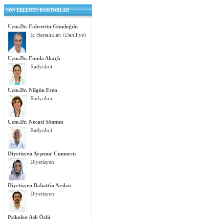
SON EKLENEN DOKTORLAR
Uzm.Dr. Fahrettin Gündoğdu
İç Hastalıkları (Dahiliye)
Uzm.Dr. Funda Akaçlı
Radyoloji
Uzm.Dr. Nilgün Eren
Radyoloji
Uzm.Dr. Necati Sönmez
Radyoloji
Diyetisyen Ayşenur Cumurcu
Diyetisyen
Diyetisyen Bahattin Arslan
Diyetisyen
Psikolog Aslı Özlü