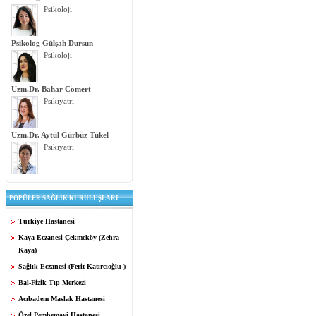
Psikoloji
Psikolog Gülşah Dursun
Psikoloji
Uzm.Dr. Bahar Cömert
Psikiyatri
Uzm.Dr. Aytül Gürbüz Tükel
Psikiyatri
POPÜLER SAĞLIK KURULUŞLARI
Türkiye Hastanesi
Kaya Eczanesi Çekmeköy (Zehra
Kaya)
Sağlık Eczanesi (Ferit Katırcıoğlu )
Bal-Fizik Tıp Merkezi
Acıbadem Maslak Hastanesi
Özel Pembemavi Hastanesi