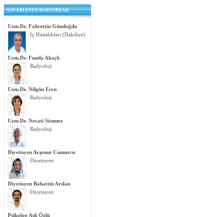
SON EKLENEN DOKTORLAR
Uzm.Dr. Fahrettin Gündoğdu
İç Hastalıkları (Dahiliye)
Uzm.Dr. Funda Akaçlı
Radyoloji
Uzm.Dr. Nilgün Eren
Radyoloji
Uzm.Dr. Necati Sönmez
Radyoloji
Diyetisyen Ayşenur Cumurcu
Diyetisyen
Diyetisyen Bahattin Arslan
Diyetisyen
Psikolog Aslı Özlü