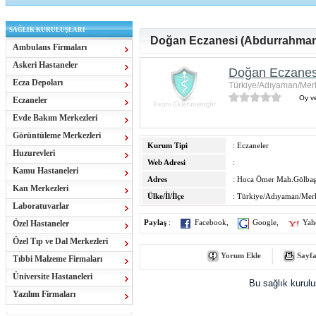
SAĞLIK KURULUŞLARI
Doğan Eczanesi (Abdurrahman
Ambulans Firmaları
Askeri Hastaneler
Doğan Eczanes
Ecza Depoları
Türkiye/Adıyaman/Mer
Oy ve
Eczaneler
Evde Bakım Merkezleri
Görüntüleme Merkezleri
Kurum Tipi
: Eczaneler
Huzurevleri
Web Adresi
:
Kamu Hastaneleri
Adres
: Hoca Ömer Mah.Gölbaşı
Kan Merkezleri
Ülke/İl/İlçe
: Türkiye/Adıyaman/Mer
Laboratuvarlar
Özel Hastaneler
Paylaş
:
Facebook
,
Google
,
Yah
Özel Tıp ve Dal Merkezleri
Yorum Ekle
Sayfa
Tıbbi Malzeme Firmaları
Üniversite Hastaneleri
Bu sağlık kurul
Yazılım Firmaları