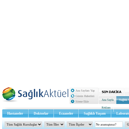
Ana Sayfam Yap
Günün Haberleri
Ana Sayfa
Sağlık 
Sitene Ekle
Reklam
Hastaneler
Doktorlar
Eczaneler
Sağlıklı Yaşam
Laborat
Sağlık TV - Video
İletişim