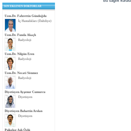
Bu sağlık kurul
SON EKLENEN DOKTORLAR
Uzm.Dr. Fahrettin Gündoğdu
İç Hastalıkları (Dahiliye)
Uzm.Dr. Funda Akaçlı
Radyoloji
Uzm.Dr. Nilgün Eren
Radyoloji
Uzm.Dr. Necati Sönmez
Radyoloji
Diyetisyen Ayşenur Cumurcu
Diyetisyen
Diyetisyen Bahattin Arslan
Diyetisyen
Psikolog Aslı Özlü