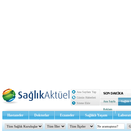
Ana Sayfam Yap
Günün Haberleri
Ana Sayfa
Sağlık 
Sitene Ekle
Reklam
Hastaneler
Doktorlar
Eczaneler
Sağlıklı Yaşam
Laborat
Sağlık TV - Video
İletişim