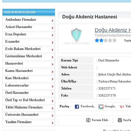
SAĞLIK KURULUŞLARI
Doğu Akdeniz Hastanesi
Ambulans Firmaları
Askeri Hastaneler
Doğu Akdeniz 
Ecza Depoları
Türkiye/Hatay/İskende
Topl
Eczaneler
Evde Bakım Merkezleri
Görüntüleme Merkezleri
Kurum Tipi
: Özel Hastaneler
Huzurevleri
Web Adresi
:
Kamu Hastaneleri
Adres
: Şükrü Güçlü Bul.Akden
Kan Merkezleri
Ülke/İl/İlçe
: Türkiye/Hatay/İskende
Laboratuvarlar
Telefon
: 3262237171
Özel Hastaneler
Faks
: 3262237170
Özel Tıp ve Dal Merkezleri
Paylaş
:
Facebook
,
Google
,
Yah
Tıbbi Malzeme Firmaları
Üniversite Hastaneleri
Yorum Ekle
Sayfa
Yazılım Firmaları