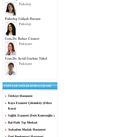
Psikoloji
Psikolog Gülşah Dursun
Psikoloji
Uzm.Dr. Bahar Cömert
Psikiyatri
Uzm.Dr. Aytül Gürbüz Tükel
Psikiyatri
POPÜLER SAĞLIK KURULUŞLARI
Türkiye Hastanesi
Kaya Eczanesi Çekmeköy (Zehra
Kaya)
Sağlık Eczanesi (Ferit Katırcıoğlu )
Bal-Fizik Tıp Merkezi
Acıbadem Maslak Hastanesi
Özel Pembemavi Hastanesi