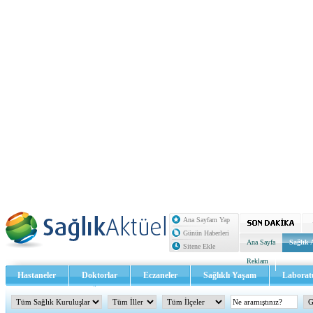
Ana Sayfam Yap
Günün Haberleri
Ana Sayfa
Sağlık 
Sitene Ekle
Reklam
Hastaneler
Doktorlar
Eczaneler
Sağlıklı Yaşam
Laborat
Sağlık TV - Video
İletişim