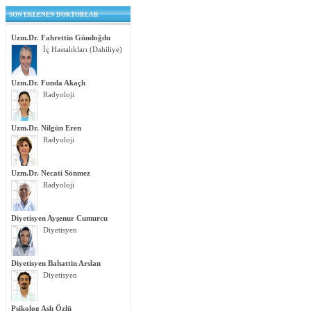
SON EKLENEN DOKTORLAR
Uzm.Dr. Fahrettin Gündoğdu
İç Hastalıkları (Dahiliye)
Uzm.Dr. Funda Akaçlı
Radyoloji
Uzm.Dr. Nilgün Eren
Radyoloji
Uzm.Dr. Necati Sönmez
Radyoloji
Diyetisyen Ayşenur Cumurcu
Diyetisyen
Diyetisyen Bahattin Arslan
Diyetisyen
Psikolog Aslı Özlü