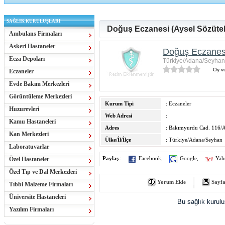
SAĞLIK KURULUŞLARI
Doğuş Eczanesi (Aysel Sözütek
Ambulans Firmaları
Askeri Hastaneler
Doğuş Eczanesi
Ecza Depoları
Türkiye/Adana/Seyhan
Oy ve
Eczaneler
Evde Bakım Merkezleri
Görüntüleme Merkezleri
Kurum Tipi
: Eczaneler
Huzurevleri
Web Adresi
:
Kamu Hastaneleri
Adres
: Bakımyurdu Cad. 116/
Kan Merkezleri
Ülke/İl/İlçe
: Türkiye/Adana/Seyhan
Laboratuvarlar
Özel Hastaneler
Paylaş
:
Facebook
,
Google
,
Yah
Özel Tıp ve Dal Merkezleri
Yorum Ekle
Sayfa
Tıbbi Malzeme Firmaları
Üniversite Hastaneleri
Bu sağlık kurul
Yazılım Firmaları