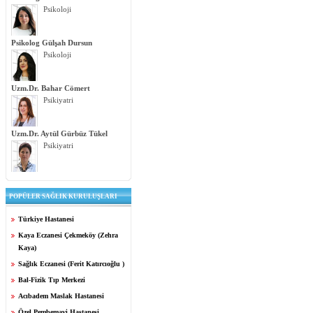
Psikoloji
Psikolog Gülşah Dursun
Psikoloji
Uzm.Dr. Bahar Cömert
Psikiyatri
Uzm.Dr. Aytül Gürbüz Tükel
Psikiyatri
POPÜLER SAĞLIK KURULUŞLARI
Türkiye Hastanesi
Kaya Eczanesi Çekmeköy (Zehra
Kaya)
Sağlık Eczanesi (Ferit Katırcıoğlu )
Bal-Fizik Tıp Merkezi
Acıbadem Maslak Hastanesi
Özel Pembemavi Hastanesi