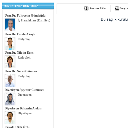
SON EKLENEN DOKTORLAR
Yorum Ekle
Sayfa
Uzm.Dr. Fahrettin Gündoğdu
Bu sağlık kurul
İç Hastalıkları (Dahiliye)
Uzm.Dr. Funda Akaçlı
Radyoloji
Uzm.Dr. Nilgün Eren
Radyoloji
Uzm.Dr. Necati Sönmez
Radyoloji
Diyetisyen Ayşenur Cumurcu
Diyetisyen
Diyetisyen Bahattin Arslan
Diyetisyen
Psikolog Aslı Özlü