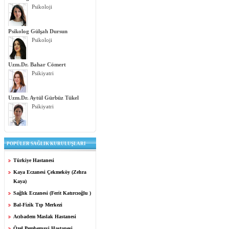
Psikoloji
Psikolog Gülşah Dursun
Psikoloji
Uzm.Dr. Bahar Cömert
Psikiyatri
Uzm.Dr. Aytül Gürbüz Tükel
Psikiyatri
POPÜLER SAĞLIK KURULUŞLARI
Türkiye Hastanesi
Kaya Eczanesi Çekmeköy (Zehra
Kaya)
Sağlık Eczanesi (Ferit Katırcıoğlu )
Bal-Fizik Tıp Merkezi
Acıbadem Maslak Hastanesi
Özel Pembemavi Hastanesi