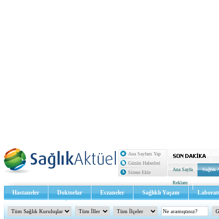
Ana Sayfam Yap
Günün Haberleri
Ana Sayfa
Sağlık 
Sitene Ekle
Reklam
Hastaneler
Doktorlar
Eczaneler
Sağlıklı Yaşam
Laborat
Sağlık TV - Video
İletişim