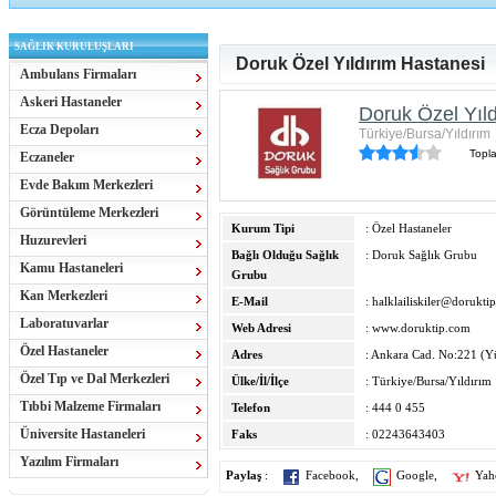
SAĞLIK KURULUŞLARI
Doruk Özel Yıldırım Hastanesi
Ambulans Firmaları
Askeri Hastaneler
Doruk Özel Yıl
Ecza Depoları
Türkiye/Bursa/Yıldırım
Topl
Eczaneler
Evde Bakım Merkezleri
Görüntüleme Merkezleri
Kurum Tipi
: Özel Hastaneler
Huzurevleri
Bağlı Olduğu Sağlık
: Doruk Sağlık Grubu
Kamu Hastaneleri
Grubu
Kan Merkezleri
E-Mail
:
halklailiskiler@dorukti
Laboratuvarlar
Web Adresi
:
www.doruktip.com
Özel Hastaneler
Adres
: Ankara Cad. No:221 (Yük
Özel Tıp ve Dal Merkezleri
Ülke/İl/İlçe
: Türkiye/Bursa/Yıldırım
Tıbbi Malzeme Firmaları
Telefon
: 444 0 455
Üniversite Hastaneleri
Faks
: 02243643403
Yazılım Firmaları
Paylaş
:
Facebook
,
Google
,
Yah