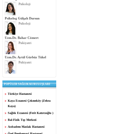
Psikoloji
Psikolog Gülşah Dursun
Psikoloji
Uzm.Dr. Bahar Cömert
Psikiyatri
Uzm.Dr. Aytül Gürbüz Tükel
Psikiyatri
POPÜLER SAĞLIK KURULUŞLARI
Türkiye Hastanesi
Kaya Eczanesi Çekmeköy (Zehra
Kaya)
Sağlık Eczanesi (Ferit Katırcıoğlu )
Bal-Fizik Tıp Merkezi
Acıbadem Maslak Hastanesi
Özel Pembemavi Hastanesi