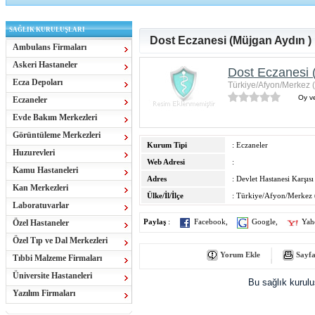
SAĞLIK KURULUŞLARI
Dost Eczanesi (Müjgan Aydın )
Ambulans Firmaları
Askeri Hastaneler
Dost Eczanesi 
Ecza Depoları
Türkiye/Afyon/Merkez 
Oy ve
Eczaneler
Evde Bakım Merkezleri
Görüntüleme Merkezleri
Kurum Tipi
: Eczaneler
Huzurevleri
Web Adresi
:
Kamu Hastaneleri
Adres
: Devlet Hastanesi Karşısı
Kan Merkezleri
Ülke/İl/İlçe
: Türkiye/Afyon/Merkez 
Laboratuvarlar
Özel Hastaneler
Paylaş
:
Facebook
,
Google
,
Yah
Özel Tıp ve Dal Merkezleri
Yorum Ekle
Sayfa
Tıbbi Malzeme Firmaları
Üniversite Hastaneleri
Bu sağlık kurul
Yazılım Firmaları