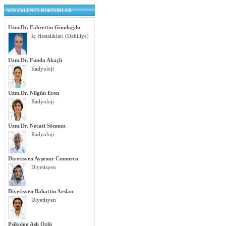
SON EKLENEN DOKTORLAR
Uzm.Dr. Fahrettin Gündoğdu
İç Hastalıkları (Dahiliye)
Uzm.Dr. Funda Akaçlı
Radyoloji
Uzm.Dr. Nilgün Eren
Radyoloji
Uzm.Dr. Necati Sönmez
Radyoloji
Diyetisyen Ayşenur Cumurcu
Diyetisyen
Diyetisyen Bahattin Arslan
Diyetisyen
Psikolog Aslı Özlü