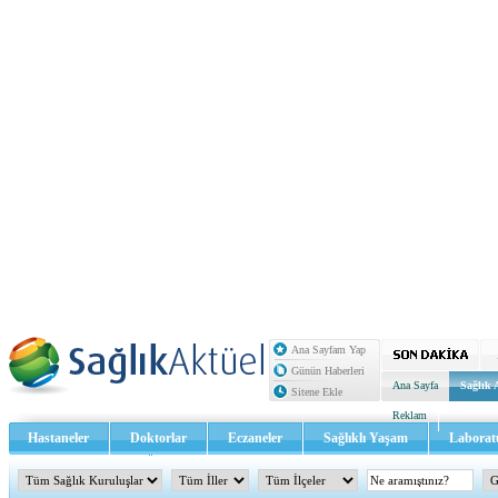
Ana Sayfam Yap
Günün Haberleri
Ana Sayfa
Sağlık 
Sitene Ekle
Reklam
Hastaneler
Doktorlar
Eczaneler
Sağlıklı Yaşam
Laborat
Sağlık TV - Video
İletişim