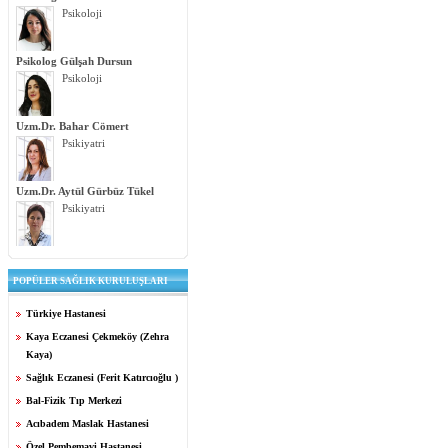
Psikoloji
Psikolog Gülşah Dursun
Psikoloji
Uzm.Dr. Bahar Cömert
Psikiyatri
Uzm.Dr. Aytül Gürbüz Tükel
Psikiyatri
POPÜLER SAĞLIK KURULUŞLARI
Türkiye Hastanesi
Kaya Eczanesi Çekmeköy (Zehra
Kaya)
Sağlık Eczanesi (Ferit Katırcıoğlu )
Bal-Fizik Tıp Merkezi
Acıbadem Maslak Hastanesi
Özel Pembemavi Hastanesi