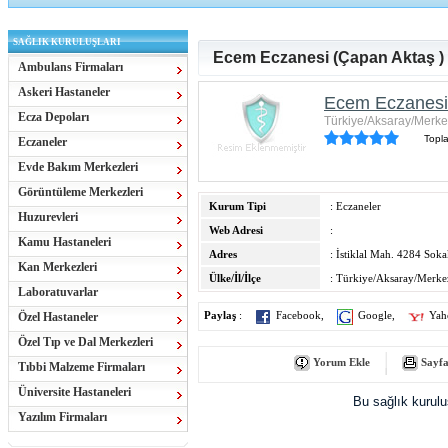
SAĞLIK KURULUŞLARI
Ecem Eczanesi (Çapan Aktaş )
Ambulans Firmaları
Askeri Hastaneler
Ecem Eczanesi 
Ecza Depoları
Türkiye/Aksaray/Merke
Topl
Eczaneler
Evde Bakım Merkezleri
Görüntüleme Merkezleri
Kurum Tipi
: Eczaneler
Huzurevleri
Web Adresi
:
Kamu Hastaneleri
Adres
: İstiklal Mah. 4284 Sok
Kan Merkezleri
Ülke/İl/İlçe
: Türkiye/Aksaray/Merke
Laboratuvarlar
Özel Hastaneler
Paylaş
:
Facebook
,
Google
,
Yah
Özel Tıp ve Dal Merkezleri
Yorum Ekle
Sayfa
Tıbbi Malzeme Firmaları
Üniversite Hastaneleri
Bu sağlık kurul
Yazılım Firmaları