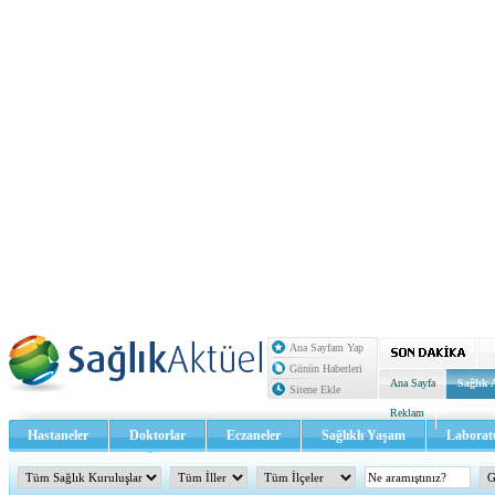
Ana Sayfam Yap
Günün Haberleri
Ana Sayfa
Sağlık 
Sitene Ekle
Reklam
Hastaneler
Doktorlar
Eczaneler
Sağlıklı Yaşam
Laborat
Sağlık TV - Video
İletişim