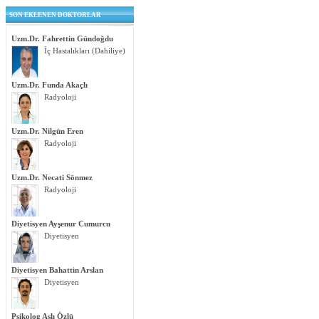
SON EKLENEN DOKTORLAR
Uzm.Dr. Fahrettin Gündoğdu
İç Hastalıkları (Dahiliye)
Uzm.Dr. Funda Akaçlı
Radyoloji
Uzm.Dr. Nilgün Eren
Radyoloji
Uzm.Dr. Necati Sönmez
Radyoloji
Diyetisyen Ayşenur Cumurcu
Diyetisyen
Diyetisyen Bahattin Arslan
Diyetisyen
Psikolog Aslı Özlü