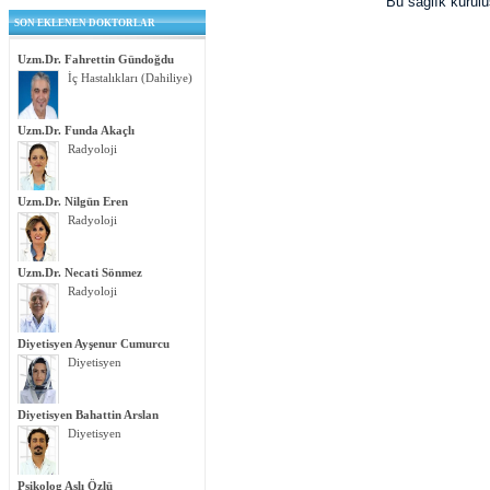
Bu sağlık kurul
SON EKLENEN DOKTORLAR
Uzm.Dr. Fahrettin Gündoğdu
İç Hastalıkları (Dahiliye)
Uzm.Dr. Funda Akaçlı
Radyoloji
Uzm.Dr. Nilgün Eren
Radyoloji
Uzm.Dr. Necati Sönmez
Radyoloji
Diyetisyen Ayşenur Cumurcu
Diyetisyen
Diyetisyen Bahattin Arslan
Diyetisyen
Psikolog Aslı Özlü