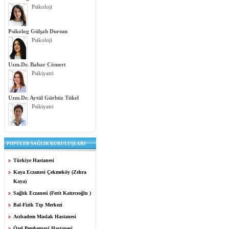
Psikoloji
Psikolog Gülşah Dursun
Psikoloji
Uzm.Dr. Bahar Cömert
Psikiyatri
Uzm.Dr. Aytül Gürbüz Tükel
Psikiyatri
POPÜLER SAĞLIK KURULUŞLARI
Türkiye Hastanesi
Kaya Eczanesi Çekmeköy (Zehra
Kaya)
Sağlık Eczanesi (Ferit Katırcıoğlu )
Bal-Fizik Tıp Merkezi
Acıbadem Maslak Hastanesi
Özel Pembemavi Hastanesi