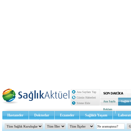
Ana Sayfam Yap
Günün Haberleri
Ana Sayfa
Sağlık 
Sitene Ekle
Reklam
Hastaneler
Doktorlar
Eczaneler
Sağlıklı Yaşam
Laborat
Sağlık TV - Video
İletişim