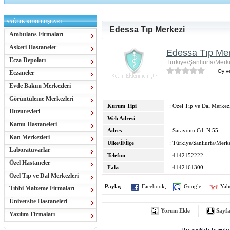
SAĞLIK KURULUŞLARI
Edessa Tıp Merkezi
Ambulans Firmaları
Askeri Hastaneler
Edessa Tıp Mer
Ecza Depoları
Türkiye/Şanlıurfa/Merk
Oy ve
Eczaneler
Evde Bakım Merkezleri
Görüntüleme Merkezleri
Kurum Tipi
: Özel Tıp ve Dal Merkezl
Huzurevleri
Web Adresi
:
Kamu Hastaneleri
Adres
: Sarayönü Cd. N.55
Kan Merkezleri
Ülke/İl/İlçe
: Türkiye/Şanlıurfa/Merke
Laboratuvarlar
Telefon
: 4142152222
Özel Hastaneler
Faks
: 4142161300
Özel Tıp ve Dal Merkezleri
Paylaş
:
Facebook
,
Google
,
Yah
Tıbbi Malzeme Firmaları
Üniversite Hastaneleri
Yorum Ekle
Sayfa
Yazılım Firmaları