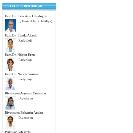
SON EKLENEN DOKTORLAR
Uzm.Dr. Fahrettin Gündoğdu
İç Hastalıkları (Dahiliye)
Uzm.Dr. Funda Akaçlı
Radyoloji
Uzm.Dr. Nilgün Eren
Radyoloji
Uzm.Dr. Necati Sönmez
Radyoloji
Diyetisyen Ayşenur Cumurcu
Diyetisyen
Diyetisyen Bahattin Arslan
Diyetisyen
Psikolog Aslı Özlü