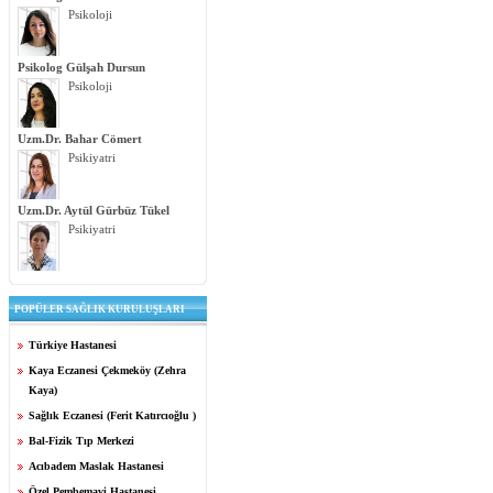
Psikoloji
Psikolog Gülşah Dursun
Psikoloji
Uzm.Dr. Bahar Cömert
Psikiyatri
Uzm.Dr. Aytül Gürbüz Tükel
Psikiyatri
POPÜLER SAĞLIK KURULUŞLARI
Türkiye Hastanesi
Kaya Eczanesi Çekmeköy (Zehra
Kaya)
Sağlık Eczanesi (Ferit Katırcıoğlu )
Bal-Fizik Tıp Merkezi
Acıbadem Maslak Hastanesi
Özel Pembemavi Hastanesi