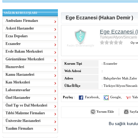
SAĞLIK KURULUŞLARI
Ege Eczanesi (Hakan Demir )
Ambulans Firmaları
Askeri Hastaneler
Ege Eczanesi (
Ecza Depoları
Türkiye/Afyon/Sincanlı
Oy ve
Eczaneler
Evde Bakım Merkezleri
Görüntüleme Merkezleri
Kurum Tipi
: Eczaneler
Huzurevleri
Web Adresi
:
Kamu Hastaneleri
Adres
: Bahçelievler Mah.Zafer
Kan Merkezleri
Ülke/İl/İlçe
: Türkiye/Afyon/Sincanlı
Laboratuvarlar
Özel Hastaneler
Paylaş
:
Facebook
,
Google
,
Yah
Özel Tıp ve Dal Merkezleri
Yorum Ekle
Sayfa
Tıbbi Malzeme Firmaları
Üniversite Hastaneleri
Bu sağlık kurul
Yazılım Firmaları