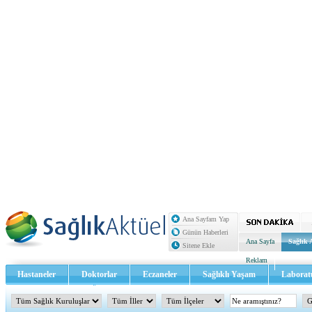
Ana Sayfam Yap
Günün Haberleri
Ana Sayfa
Sağlık 
Sitene Ekle
Reklam
Hastaneler
Doktorlar
Eczaneler
Sağlıklı Yaşam
Laborat
Sağlık TV - Video
İletişim