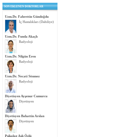
SON EKLENEN DOKTORLAR
Uzm.Dr. Fahrettin Gündoğdu
İç Hastalıkları (Dahiliye)
Uzm.Dr. Funda Akaçlı
Radyoloji
Uzm.Dr. Nilgün Eren
Radyoloji
Uzm.Dr. Necati Sönmez
Radyoloji
Diyetisyen Ayşenur Cumurcu
Diyetisyen
Diyetisyen Bahattin Arslan
Diyetisyen
Psikolog Aslı Özlü