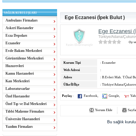
SAĞLIK KURULUŞLARI
Ege Eczanesi (İpek Bulut )
Ambulans Firmaları
Askeri Hastaneler
Ege Eczanesi (İ
Ecza Depoları
Türkiye/Adana/Çukuro
Oy ve
Eczaneler
Evde Bakım Merkezleri
Görüntüleme Merkezleri
Kurum Tipi
: Eczaneler
Huzurevleri
Web Adresi
:
Kamu Hastaneleri
Adres
: B.Evleri Mah. T.Özal B
Kan Merkezleri
Ülke/İl/İlçe
: Türkiye/Adana/Çukuro
Laboratuvarlar
Özel Hastaneler
Paylaş
:
Facebook
,
Google
,
Yah
Özel Tıp ve Dal Merkezleri
Yorum Ekle
Sayfa
Tıbbi Malzeme Firmaları
Üniversite Hastaneleri
Bu sağlık kurul
Yazılım Firmaları