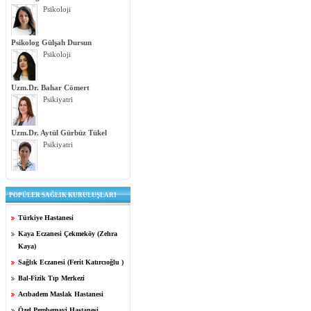
Psikoloji
Psikolog Gülşah Dursun
Psikoloji
Uzm.Dr. Bahar Cömert
Psikiyatri
Uzm.Dr. Aytül Gürbüz Tükel
Psikiyatri
POPÜLER SAĞLIK KURULUŞLARI
Türkiye Hastanesi
Kaya Eczanesi Çekmeköy (Zehra
Kaya)
Sağlık Eczanesi (Ferit Katırcıoğlu )
Bal-Fizik Tıp Merkezi
Acıbadem Maslak Hastanesi
Özel Pembemavi Hastanesi