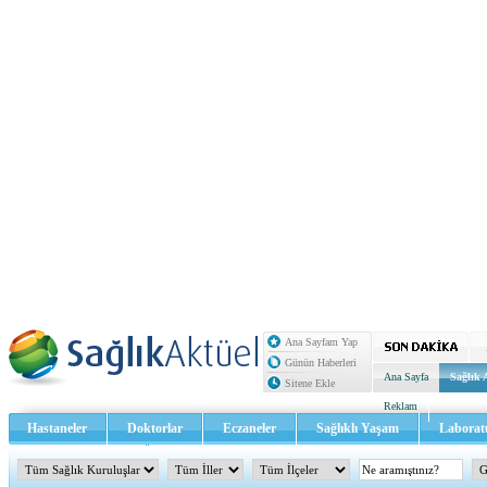
Ana Sayfam Yap
Günün Haberleri
Ana Sayfa
Sağlık 
Sitene Ekle
Reklam
Hastaneler
Doktorlar
Eczaneler
Sağlıklı Yaşam
Laborat
Sağlık TV - Video
İletişim