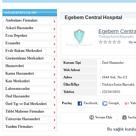
SAĞLIK KURULUŞLARI
Egebem Central Hospıtal
Ambulans Firmaları
Askeri Hastaneler
Egebem Central
Ecza Depoları
Türkiye/İzmir/Bayraklı
Oy ve
Eczaneler
Evde Bakım Merkezleri
Görüntüleme Merkezleri
Kurum Tipi
: Özel Hastaneler
Huzurevleri
Web Adresi
:
Kamu Hastaneleri
Adres
: 1644 Sok. No:2/2
Kan Merkezleri
Ülke/İl/İlçe
: Türkiye/İzmir/Bayraklı
Laboratuvarlar
Telefon
: 2323415055
Özel Hastaneler
Paylaş
:
Facebook
,
Google
,
Yah
Özel Tıp ve Dal Merkezleri
Tıbbi Malzeme Firmaları
Yorum Ekle
Sayfa
Üniversite Hastaneleri
Yazılım Firmaları
Bu sağlık kurul