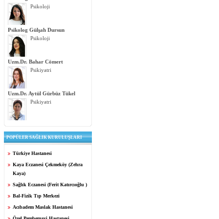
Psikoloji
Psikolog Gülşah Dursun
Psikoloji
Uzm.Dr. Bahar Cömert
Psikiyatri
Uzm.Dr. Aytül Gürbüz Tükel
Psikiyatri
POPÜLER SAĞLIK KURULUŞLARI
Türkiye Hastanesi
Kaya Eczanesi Çekmeköy (Zehra
Kaya)
Sağlık Eczanesi (Ferit Katırcıoğlu )
Bal-Fizik Tıp Merkezi
Acıbadem Maslak Hastanesi
Özel Pembemavi Hastanesi