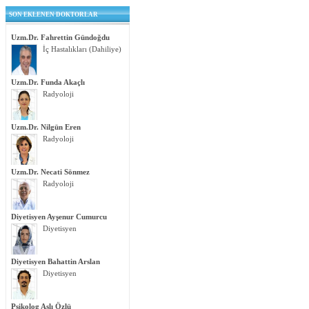
SON EKLENEN DOKTORLAR
Uzm.Dr. Fahrettin Gündoğdu
İç Hastalıkları (Dahiliye)
Uzm.Dr. Funda Akaçlı
Radyoloji
Uzm.Dr. Nilgün Eren
Radyoloji
Uzm.Dr. Necati Sönmez
Radyoloji
Diyetisyen Ayşenur Cumurcu
Diyetisyen
Diyetisyen Bahattin Arslan
Diyetisyen
Psikolog Aslı Özlü