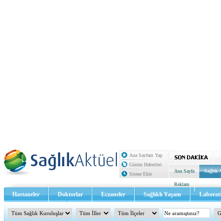
Ana Sayfam Yap
Günün Haberleri
Ana Sayfa
Sağlık 
Sitene Ekle
Reklam
Hastaneler
Doktorlar
Eczaneler
Sağlıklı Yaşam
Laborat
Sağlık TV - Video
İletişim